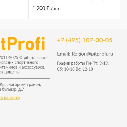
б
н
1 200 ₽
1
/ шт
+7 (495) 107-00-05
Email:
Region@pitprofi.ru
2011-2025 © pitprofi.com -
магазин спортивного
График работы Пн-Пт: 9-19,
витаминов и аксессуаров.
Сб: 10-18 Вс: 12-18
 защищены.
 Красногорский район,
 бульвар, д.7
ь на карте