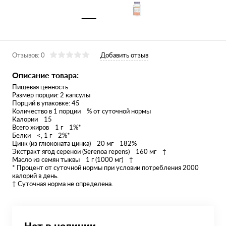
Отзывов: 0
Добавить отзыв
Описание товара:
Пищевая ценность
Размер порции: 2 капсулы
Порций в упаковке: 45
Количество в 1 порции % от суточной нормы
Калории 15
Всего жиров 1 г 1%*
Белки <, 1 г 2%*
Цинк (из глюконата цинка) 20 мг 182%
Экстракт ягод серенои (Serenoa repens) 160 мг †
Масло из семян тыквы 1 г (1000 мг) †
* Процент от суточной нормы при условии потребления 2000
калорий в день.
† Суточная норма не определена.