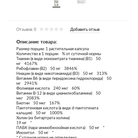
Отзывов: 0
Добавить отзыв
Описание товара:
Размер порции: 1 растительная капсула
Количество в 1 порции % от суточной нормы
Тиамин (в виде мононитрата тиамина) (B1) 50
мг 4167%
Рибофлавин (B2) 50 мг 3846%
Ниацин (в виде никотинамида) (В3) 50 мг 313%
Витамин В6 (в виде пиридоксина гидрохлорида) 50
мг 2941%
Фолиевая кислота 240 мкг 60%
Витамин B-12 (в виде цианилкобаламина) 50
мкг 2083%
Биотин 50 мкг 167%
Пантотеновая кислота (в виде d-пантотената
кальция) 50 мг 1000%
Холин (из битартрата холина)
19 мг *
ПАБК (пара-аминобензойная кислота) 50 мг *
Инозитол 50 мг *
* Суточная норма не определена.