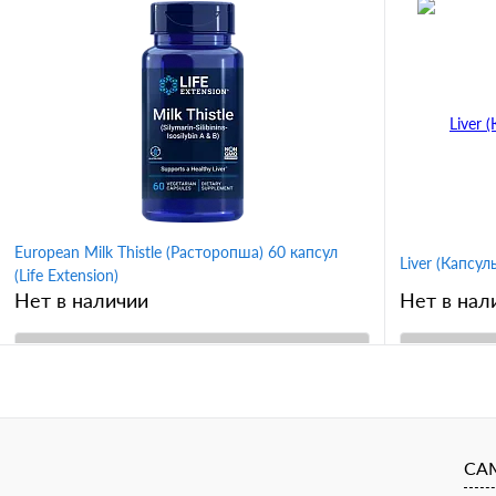
Купить в 1 клик
К сравнению
Купить в 
В избранное
В избран
European Milk Thistle (Расторопша) 60 капсул
Liver (Капсу
(Life Extension)
Нет в наличии
Нет в нал
В корзину
Купить в 1 клик
К сравнению
Купить в 
В избранное
В избран
СА