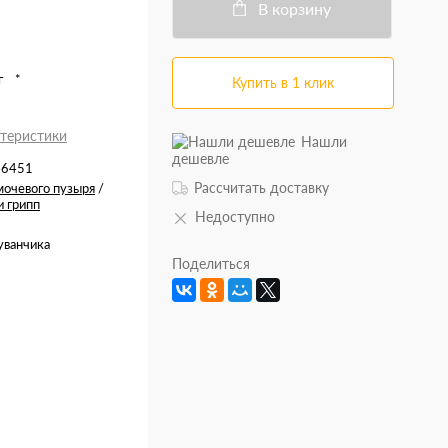
В корзину
мг *
Купить в 1 клик
ктеристики
Нашли
дешевле
46451
Рассчитать доставку
мочевого пузыря
/
и грипп
Недоступно
уванчика
Поделиться