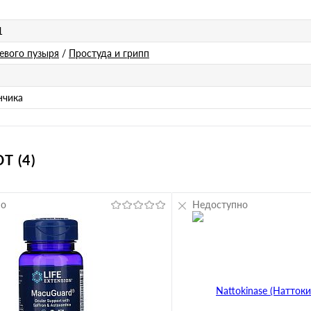
1
евого пузыря
/
Простуда и грипп
нчика
 (4)
но
Недоступно