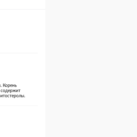
. Корень
а содержит
фитостеролы.