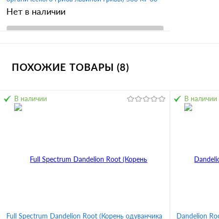
вег капсул (NOW)
Нет в наличии
В корзину
ПОХОЖИЕ ТОВАРЫ (8)
Купить в 1 клик
Сравнение
В избранное
В наличии
В наличии
Full Spectrum Dandelion Root (Корень одуванчика
Dandelion Ro