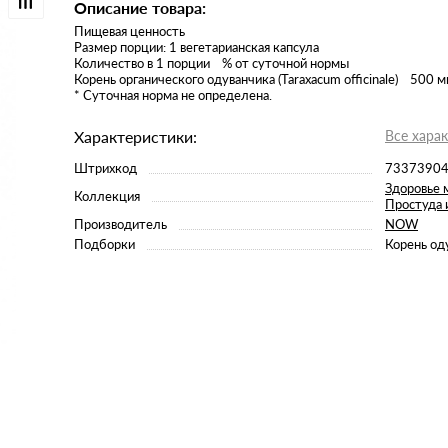
Описание товара:
Пищевая ценность
Размер порции: 1 вегетарианская капсула
Количество в 1 порции % от суточной нормы
Корень органического одуванчика (Taraxacum officinale) 500 
* Суточная норма не определена.
Характеристики:
Все хара
Штрихкод
7337390
Здоровье 
Коллекция
Простуда 
Производитель
NOW
Подборки
Корень од