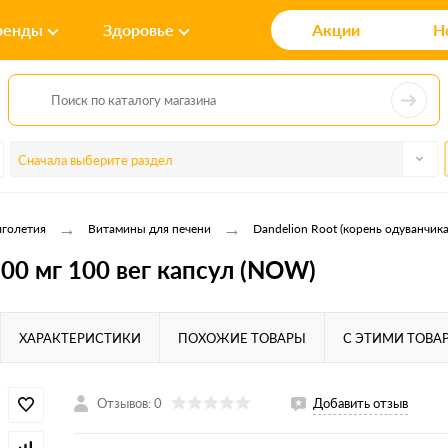
ренды
Здоровье
Акции
Н
Сначала выберите раздел
→
→
лголетия
Витамины для печени
Dandelion Root (корень одуванчика
500 мг 100 вег капсул (NOW)
ХАРАКТЕРИСТИКИ
ПОХОЖИЕ ТОВАРЫ
С ЭТИМИ ТОВА
Отзывов: 0
Добавить отзыв