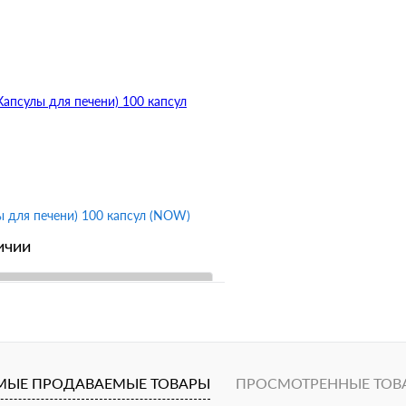
1 клик
К сравнению
Купить в 1 клик
ное
В избранное
лы для печени) 100 капсул (NOW)
ичии
В корзину
1 клик
К сравнению
ное
МЫЕ ПРОДАВАЕМЫЕ ТОВАРЫ
ПРОСМОТРЕННЫЕ ТОВ