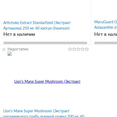
MacuGuard Oc
Artichoke Extract Standartized (Экстракт
Astaxanthin 
Артишока) 250 мг 60 капсул (Swanson)
астаксантином
Нет в наличии
Нет в нал
Недоступно
В корзину
Купить в 1 клик
Сравнение
Купить в 
В избранное
В избран
Lion's Mane Super Mushroom (Экстракт
органического гриба львиной гривы) 500 мг 60