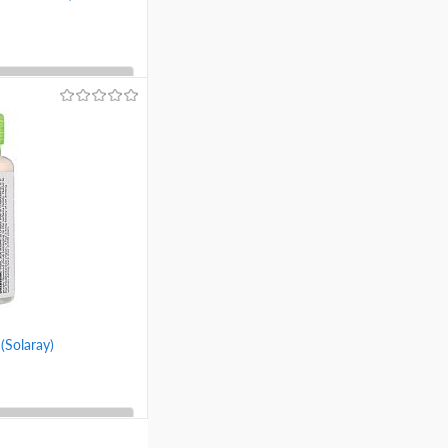
ину
Сравнение
(Solaray)
ину