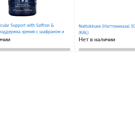
ular Support with Saffron &
Nattokinase (Наттокиназа) 1
(поддержка зрения с шафраном и
(KAL)
) 60 капсул (Life Extension)
ичии
Нет в наличии
В корзину
В корз
1 клик
Сравнение
Купить в 1 клик
ное
В избранное