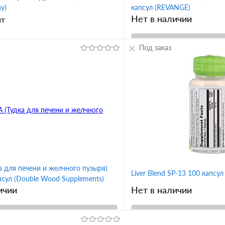
ay)
капсул (REVANGE)
Нет в наличии
шт
Под заказ
В корз
В корзину
Купить в 1 клик
1 клик
Сравнение
В избранное
ное
 для печени и желчного пузыря)
Liver Blend SP-13 100 капсул 
псул (Double Wood Supplements)
ичии
Нет в наличии
В корзину
В корз