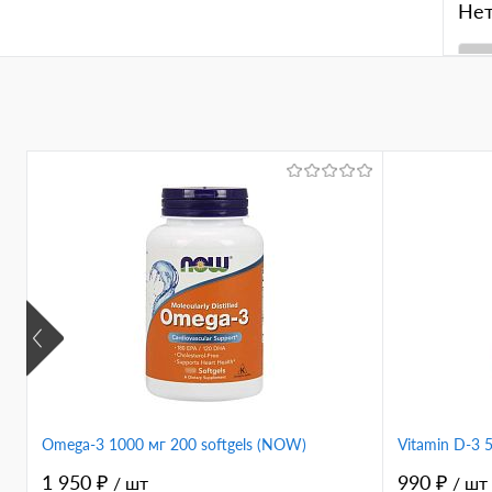
(Blen
Нет
син
зел
гол
К
клик
В
Вкус
бел
Omega-3 1000 мг 200 softgels (NOW)
Vitamin D-3
1 950 ₽
990 ₽
/ шт
/ шт