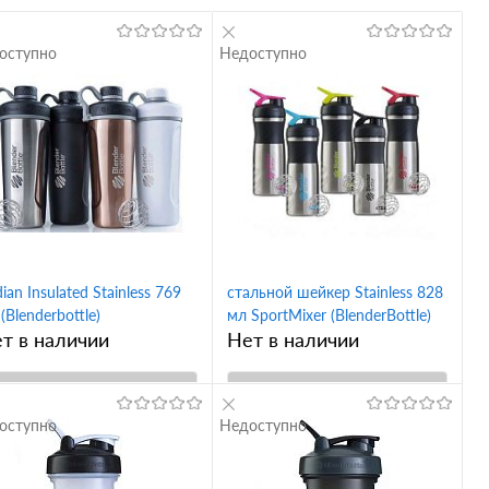
оступно
Недоступно
ian Insulated Stainless 769
стальной шейкер Stainless 828
(Blenderbottle)
мл SportMixer (BlenderBottle)
т в наличии
Нет в наличии
В корзину
В корзину
оступно
Недоступно
Купить в 1
Купить в 1
ик
Сравнение
клик
Сравнение