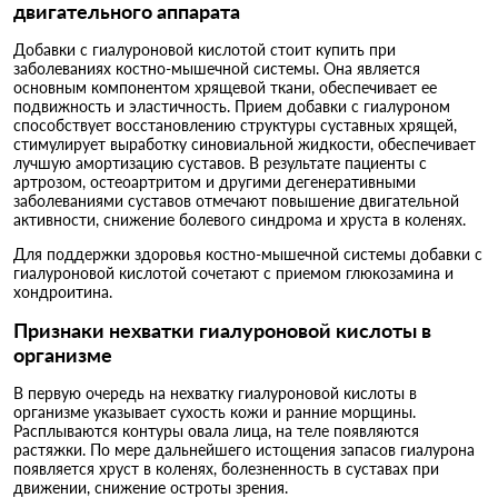
двигательного аппарата
Добавки с гиалуроновой кислотой стоит купить при
заболеваниях костно-мышечной системы. Она является
основным компонентом хрящевой ткани, обеспечивает ее
подвижность и эластичность. Прием добавки с гиалуроном
способствует восстановлению структуры суставных хрящей,
стимулирует выработку синовиальной жидкости, обеспечивает
лучшую амортизацию суставов. В результате пациенты с
артрозом, остеоартритом и другими дегенеративными
заболеваниями суставов отмечают повышение двигательной
активности, снижение болевого синдрома и хруста в коленях.
Для поддержки здоровья костно-мышечной системы добавки с
гиалуроновой кислотой сочетают с приемом глюкозамина и
хондроитина.
Признаки нехватки гиалуроновой кислоты в
организме
В первую очередь на нехватку гиалуроновой кислоты в
организме указывает сухость кожи и ранние морщины.
Расплываются контуры овала лица, на теле появляются
растяжки. По мере дальнейшего истощения запасов гиалурона
появляется хруст в коленях, болезненность в суставах при
движении, снижение остроты зрения.