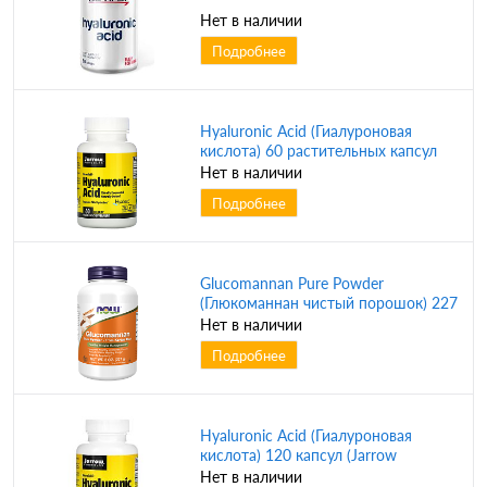
Нет в наличии
Подробнее
Hyaluronic Acid (Гиалуроновая
кислота) 60 растительных капсул
(Jarrow Formulas)
Нет в наличии
Подробнее
Glucomannan Pure Powder
(Глюкоманнан чистый порошок) 227
грамм (NOW)
Нет в наличии
Подробнее
Hyaluronic Acid (Гиалуроновая
кислота) 120 капсул (Jarrow
Formulas)
Нет в наличии