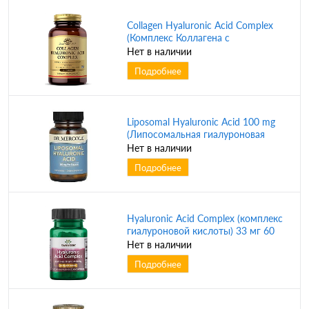
Collagen Hyaluronic Acid Complex
(Комплекс Коллагена с
Гиалуроновой кислотой) 120 мг 30
Нет в наличии
таблеток (Solgar)
Подробнее
Liposomal Hyaluronic Acid 100 mg
(Липосомальная гиалуроновая
кислота) 100 мг 30 капсул (Dr.
Нет в наличии
Mercola)
Подробнее
Hyaluronic Acid Complex (комплекс
гиалуроновой кислоты) 33 мг 60
капсул (Swanson) СРОК ГОДНОСТИ
Нет в наличии
ДО 04/24 !!!
Подробнее