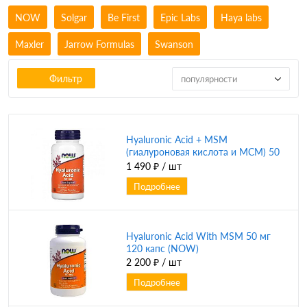
NOW
Solgar
Be First
Epic Labs
Haya labs
Maxler
Jarrow Formulas
Swanson
Фильтр
популярности
Hyaluronic Acid + MSM
(гиалуроновая кислота и МСМ) 50
мг 60 вег капсул (NOW)
1 490 ₽
/ шт
Подробнее
Hyaluronic Acid With MSM 50 мг
120 капс (NOW)
2 200 ₽
/ шт
Подробнее