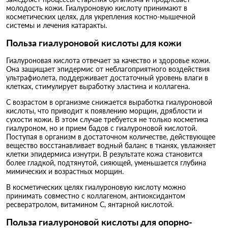
молодость кожи. Гиалуроновую кислоту принимают в
косметических целях, для укрепления костно-мышечной
системы и лечения катаракты.
Польза гиалуроновой кислоты для кожи
Гиалуроновая кислота отвечает за качество и здоровье кожи.
Она защищает эпидермис от неблагоприятного воздействия
ультрафиолета, поддерживает достаточный уровень влаги в
клетках, стимулирует выработку эластина и коллагена.
С возрастом в организме снижается выработка гиалуроновой
кислоты, что приводит к появлению морщин, дряблости и
сухости кожи. В этом случае требуется не только косметика
гиалуроном, но и прием бадов с гиалуроновой кислотой.
Поступая в организм в достаточном количестве, действующее
вещество восстанавливает водный баланс в тканях, увлажняет
клетки эпидермиса изнутри. В результате кожа становится
более гладкой, подтянутой, сияющей, уменьшается глубина
мимических и возрастных морщин.
В косметических целях гиалуроновую кислоту можно
принимать совместно с коллагеном, антиоксидантом
ресвератролом, витамином C, янтарной кислотой.
Польза гиалуроновой кислоты для опорно-