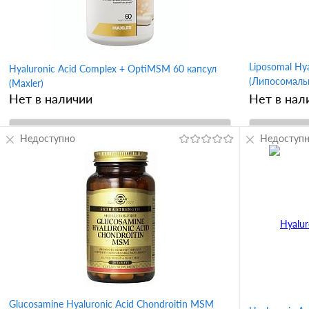
Liposomal Hy
Hyaluronic Acid Complex + OptiMSM 60 капсул
(Липосомальн
(Maxler)
30 капсул (Dr
Нет в наличии
Нет в нал
Недоступно
В корзину
Недоступ
Купить в 1 клик
Сравнение
Купить в 
В избранное
В избран
Glucosamine Hyaluronic Acid Chondroitin MSM