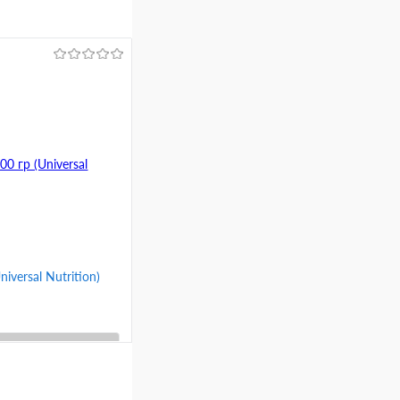
iversal Nutrition)
ину