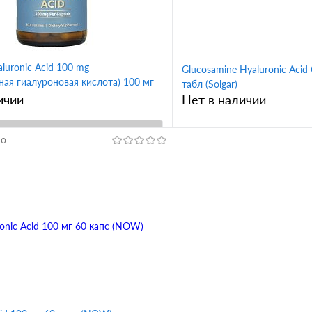
aluronic Acid 100 mg
Glucosamine Hyaluronic Acid
ая гиалуроновая кислота) 100 мг
табл (Solgar)
. Mercola)
ичии
Нет в наличии
но
В корзину
В корз
1 клик
Сравнение
Купить в 1 клик
ное
В избранное