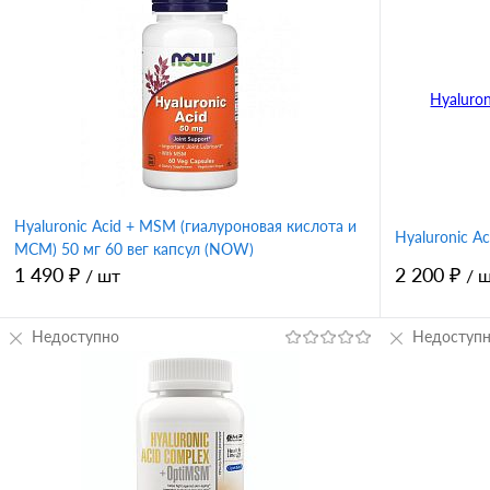
Hyaluronic Acid + MSM (гиалуроновая кислота и
Hyaluronic A
МСМ) 50 мг 60 вег капсул (NOW)
1 490 ₽
2 200 ₽
/ шт
/ 
Недоступно
Недоступ
В корзину
Купить в 1 клик
Сравнение
Купить в 
В избранное
В избран