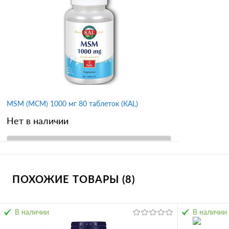
Купить в 
Купить в 1 клик
Сравнение
В избран
В избранное
MSM (МСМ) 1000 мг 80 таблеток (KAL)
Нет в наличии
В корзину
ПОХОЖИЕ ТОВАРЫ (8)
Купить в 1 клик
Сравнение
В избранное
В наличии
В наличии