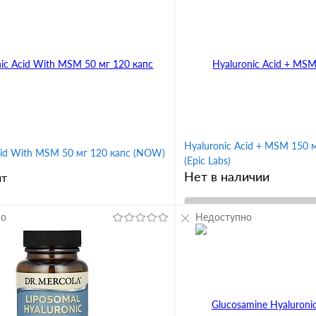
Hyaluronic Acid + MSM 150 м
cid With MSM 50 мг 120 капс (NOW)
(Epic Labs)
Нет в наличии
шт
но
Недоступно
В корз
В корзину
Купить в 1 клик
1 клик
Сравнение
В избранное
ное