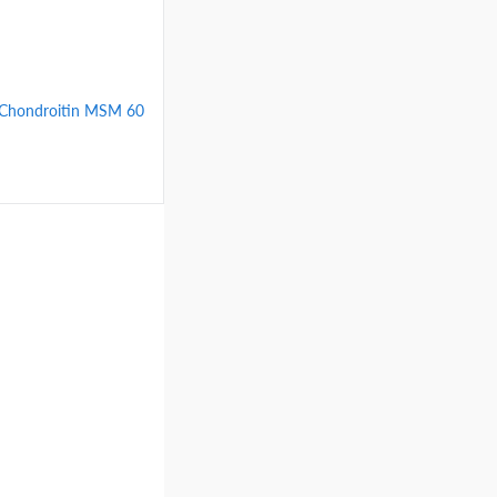
 Chondroitin MSM 60
ину
Сравнение