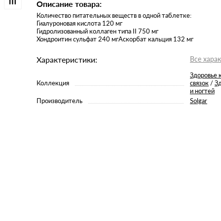
Описание товара:
Количество питательных веществ в одной таблетке:
Гиалуроновая кислота 120 мг
Гидролизованный коллаген типа II 750 мг
Хондроитин сульфат 240 мгАскорбат кальция 132 мг
Характеристики:
Все хара
Здоровье к
Коллекция
связок
/
Зд
и ногтей
Производитель
Solgar