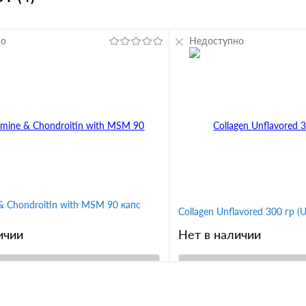
но
Недоступно
& Chondroitin with MSM 90 капс
Collagen Unflavored 300 гр (Un
ичии
Нет в наличии
В корзину
В корз