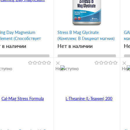
ing Day Magnesium
Stress B Mag Glycinate
GAB
lement (Способствует
(Комплекс B Глицинат магния)
ма
ойствию и концентрации
60 вег капсул (KAL)
ле
 в наличии
Нет в наличии
Не
ания) лимон 465 гр
row Formulas)
В корзину
В корзину
ступно
Недоступно
Нед
упить в 1
Купить в 1
Сравнение
клик
Сравнение
кл
 избранное
В избранное