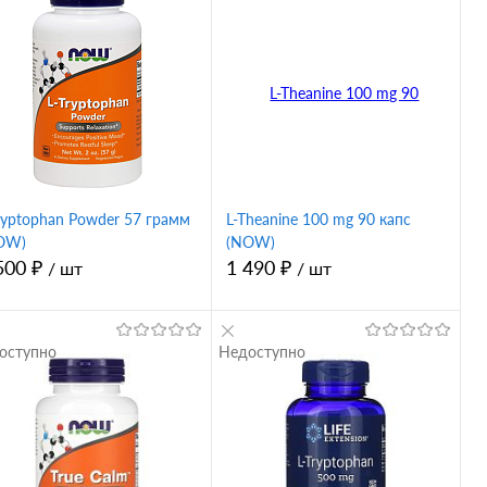
ryptophan Powder 57 грамм
L-Theanine 100 mg 90 капс
OW)
(NOW)
500 ₽
1 490 ₽
/ шт
/ шт
оступно
Недоступно
В корзину
В корзину
Купить в 1
Купить в 1
ик
Сравнение
клик
Сравнение
В избранное
В избранное