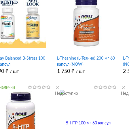
ray Balanced B-Stress 100
L-Theanine (L-Теанин) 200 мг 60
L-T
капсул
капсул (NOW)
(N
90 ₽
1 750 ₽
2 
/ шт
/ шт
наличии
Недоступно
Нед
В корзину
В корзину
упить в 1
Купить в 1
Сравнение
клик
Сравнение
кл
 избранное
В избранное