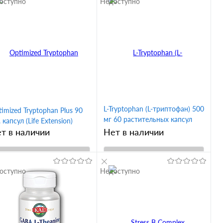
оступно
Недоступно
Купить в 1
Купить в 1
ик
Сравнение
клик
Сравнение
В избранное
В избранное
L-Tryptophan (L-триптофан) 500
imized Tryptophan Plus 90
мг 60 растительных капсул
. капсул (Life Extension)
(Jarrow Formulas)
т в наличии
Нет в наличии
В корзину
В корзину
оступно
Недоступно
Купить в 1
Купить в 1
ик
Сравнение
клик
Сравнение
В избранное
В избранное