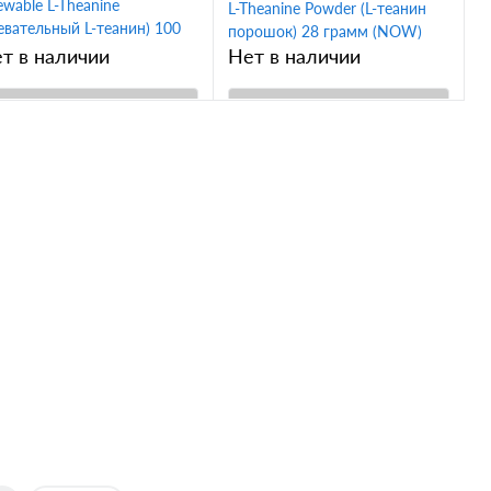
wable L-Theanine
L-Theanine Powder (L-теанин
евательный L-теанин) 100
порошок) 28 грамм (NOW)
 90 жевательных таблеток
т в наличии
Нет в наличии
OW)
В корзину
В корзину
Купить в 1
Купить в 1
ик
Сравнение
клик
Сравнение
В избранное
В избранное