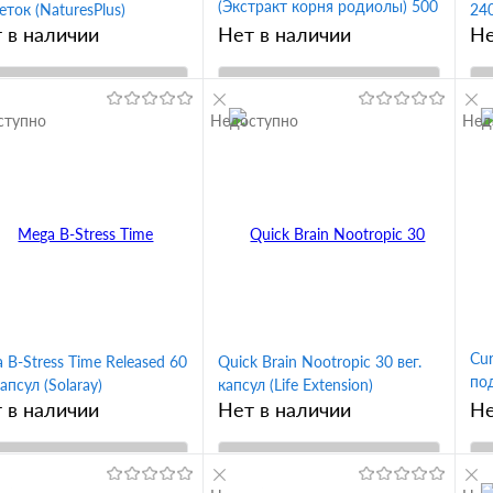
(Экстракт корня родиолы) 500
еток (NaturesPlus)
240
мг 60 капсул (Solaray)
 в наличии
Нет в наличии
Не
В корзину
В корзину
ступно
Недоступно
Нед
упить в 1
Купить в 1
Сравнение
клик
Сравнение
кл
 избранное
В избранное
Cur
 B-Stress Time Released 60
Quick Brain Nootropic 30 вег.
по
апсул (Solaray)
капсул (Life Extension)
(N
 в наличии
Нет в наличии
Не
В корзину
В корзину