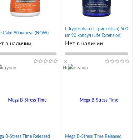
L-Tryptophan (L-триптофан) 500
ue Calm 90 капсул (NOW)
мг 90 капсул (Life Extension)
срок до 07/25
т в наличии
Нет в наличии
В корзину
В корзину
оступно
Недоступно
Купить в 1
Купить в 1
ик
Сравнение
клик
Сравнение
В избранное
В избранное
a B-Stress Time Released
Mega B-Stress Time Released