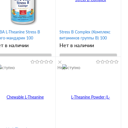
A L-Theanine Stress B
Stress B Complex (Комплекс
нго-мандарин 100
витаминов группы B) 100
денцов (KAL)
таблеток (KAL)
т в наличии
Нет в наличии
В корзину
В корзину
оступно
Недоступно
Купить в 1
Купить в 1
ик
Сравнение
клик
Сравнение
В избранное
В избранное