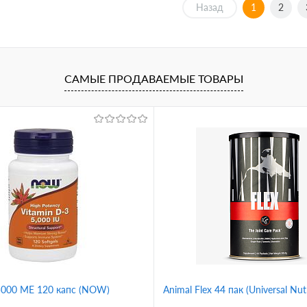
В корзину
В корзину
Назад
1
2
упить в 1
Купить в 1
Сравнение
клик
Сравнение
 избранное
В избранное
САМЫЕ ПРОДАВАЕМЫЕ ТОВАРЫ
 5000 ME 120 капс (NOW)
Animal Flex 44 пак (Universal Nutr