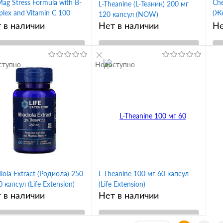
Mag Stress Formula with B-
Che
L-Theanine (L-Теанин) 200 мг
lex and Vitamin C 100
(Ж
120 капсул (NOW)
еток (NOW)
мг
 в наличии
Нет в наличии
Не
(N
В корзину
В корзину
ступно
Недоступно
упить в 1
Купить в 1
Сравнение
клик
Сравнение
кл
 избранное
В избранное
iola Extract (Родиола) 250
L-Theanine 100 мг 60 капсул
0 капсул (Life Extension)
(Life Extension)
 в наличии
Нет в наличии