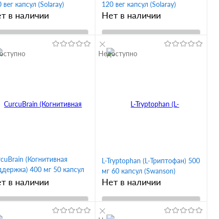
 вег капсул (Solaray)
120 вег капсул (Solaray)
т в наличии
Нет в наличии
В корзину
В корзину
оступно
Недоступно
Купить в 1
Купить в 1
ик
Сравнение
клик
Сравнение
В избранное
В избранное
cuBrain (Когнитивная
L-Tryptophan (L-Триптофан) 500
ддержка) 400 мг 50 капсул
мг 60 капсул (Swanson)
OW)
т в наличии
Нет в наличии
В корзину
В корзину