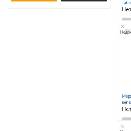
Магний Хелат
табл
Нет
Недо
К
клик
В
Mega
вег к
Нет