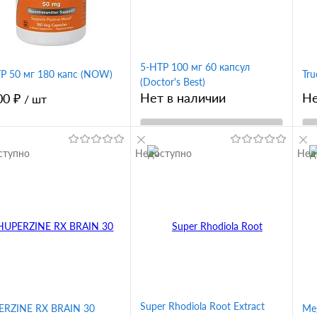
5-HTP 100 мг 60 капсул
P 50 мг 180 капс (NOW)
Tr
(Doctor's Best)
Нет в наличии
Не
00 ₽
/ шт
В корзину
ступно
Недоступно
Нед
В корзину
Купить в 1
клик
Сравнение
кл
упить в 1
Сравнение
В избранное
 избранное
Super Rhodiola Root Extract
ERZINE RX BRAIN 30
Meg