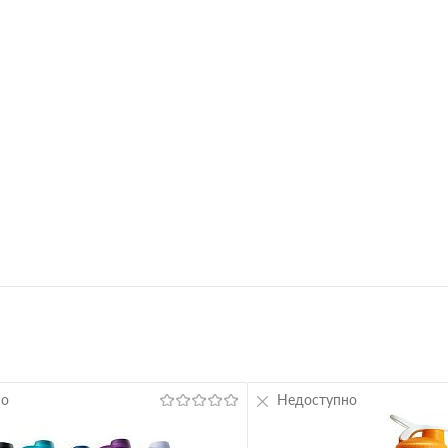
ное
В избранное
Вкус
L 38-42
S 34-38
M 36-40
но
Недоступно