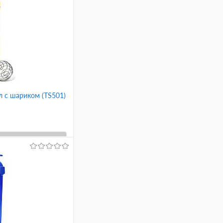
 с шариком (TS501)
ину
Сравнение
вый
синий