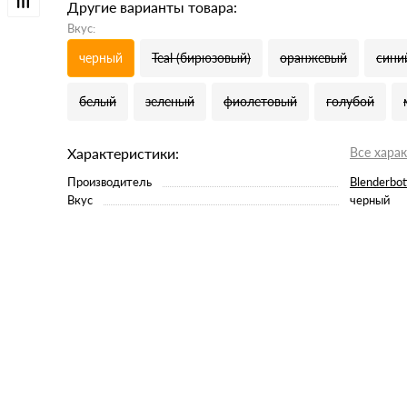
Другие варианты товара:
Вкус:
черный
Teal (бирюзовый)
оранжевый
сини
белый
зеленый
фиолетовый
голубой
Характеристики:
Все хара
Производитель
Blenderbot
Вкус
черный