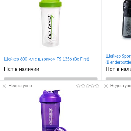
Шейкер Sport
Шейкер 600 мл с шариком TS 1356 (Be First)
(Blenderbottle
Нет в наличии
Нет в нал
Недоступно
В корзину
Недоступ
Купить в 1 клик
Сравнение
Купить в 
В избранное
В избран
Вкус
Вкус
серая крышка
черная крышка
красная крышка
черный
Te