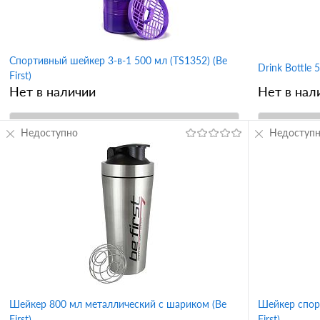
синяя крышка
зеленая крышка
оранжевый
Navy (неви)
Спортивный шейкер 3-в-1 500 мл (TS1352) (Be
Drink Bottle 
First)
Нет в наличии
Нет в нал
Недоступно
В корзину
Недоступ
Купить в 1 клик
Сравнение
Купить в 
В избранное
В избран
Вкус
Вкус
желтый
черный
серый
розовый
черная
с
оранжевый
синий
красный
зеленый
фиолетовый
Шейкер 800 мл металлический с шариком (Be
Шейкер спор
First)
First)