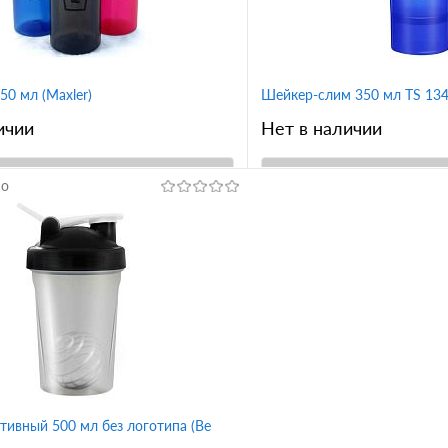
белый
550 мл (Maxler)
Шейкер-слим 350 мл TS 1349 
ичии
Нет в наличии
но
В корзину
В корз
1 клик
Сравнение
Купить в 1 клик
ное
В избранное
Вкус
иняя
розовая
желтый
черный
коралло
салатовый
серый
розов
синий
красный
белый
тивный 500 мл без логотипа (Be