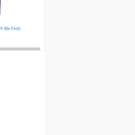
(Be First)
ину
Сравнение
вый
морская волна
ый
оранжевый
фиолетовый