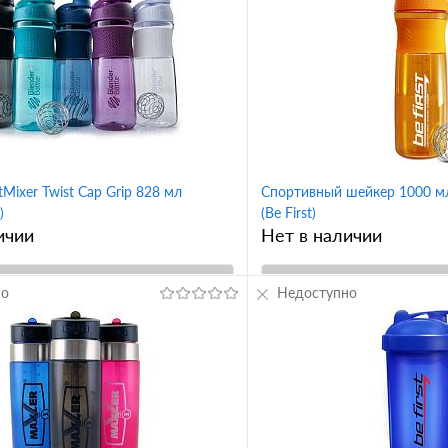
Mixer Twist Cap Grip 828 мл
Спортивный шейкер 1000 мл
)
(Be First)
ичии
Нет в наличии
но
В корзину
Недоступно
В корз
1 клик
Сравнение
Купить в 1 клик
ное
В избранное
Вкус
al (бирюзовый)
Plum (сливовый)
черный
серый
оранже