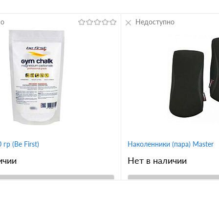
но
Недоступно
гр (Be First)
Наколенники (пара) Master
ичии
Нет в наличии
В корзину
В корз
1 клик
Сравнение
Купить в 1 клик