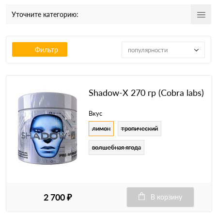
Уточните категорию:
Фильтр
популярности
Shadow-X 270 гр (Cobra labs)
Вкус
лимон
тропический
волшебная ягода
2 700 ₽
В корзину