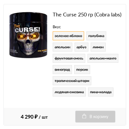
The Curse 250 гр (Cobra labs)
Вкус
зеленое яблоко
голубика
апельсин
арбуз
лимон
фруктовая смесь
апельсин-манго
виноград
персик
тропический шторм
ледяная ежевика
пина-колада
4 290 ₽
/ шт
В корзину