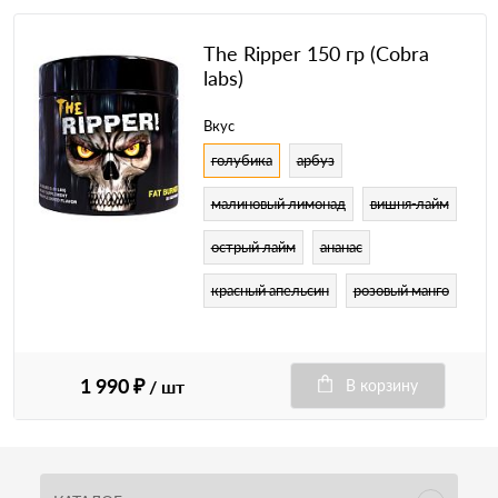
The Ripper 150 гр (Cobra
labs)
Вкус
голубика
арбуз
малиновый лимонад
вишня-лайм
острый лайм
ананас
красный апельсин
розовый манго
1 990 ₽
/ шт
В корзину