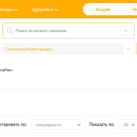
ренды
Здоровье
Акции
Н
Сначала выберите раздел
naFlex»
ртировать по:
Показать по:
популярности
30