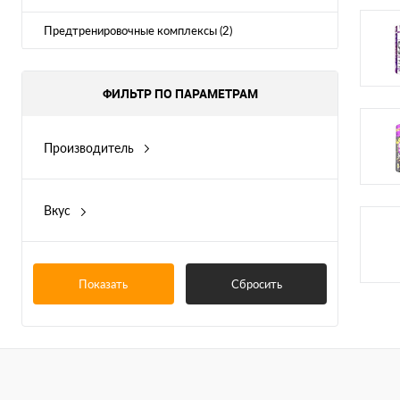
Предтренировочные комплексы (2)
ФИЛЬТР ПО ПАРАМЕТРАМ
Производитель
FinaFlex
Вкус
апельсин
арбуз
голубика
Показать
Сбросить
фруктовая смесь
виноград
Показать ещё 5