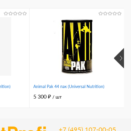
ition)
Animal Pak 44 пак (Universal Nutrition)
V
5 300 ₽
1
/ шт
+7 (495) 107-00-05