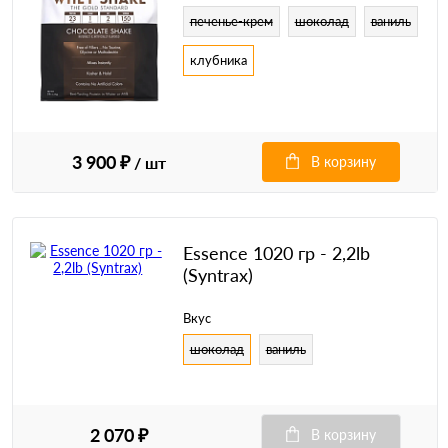
печенье-крем
шоколад
ваниль
клубника
3 900 ₽
/ шт
В корзину
Essence 1020 гр - 2,2lb
(Syntrax)
Вкус
шоколад
ваниль
2 070 ₽
В корзину