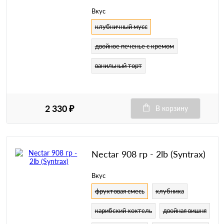
Вкус
клубничный мусс
двойное печенье с кремом
ванильный торт
2 330 ₽
В корзину
Nectar 908 гр - 2lb (Syntrax)
Вкус
фруктовая смесь
клубника
карибский коктель
двойная вишня