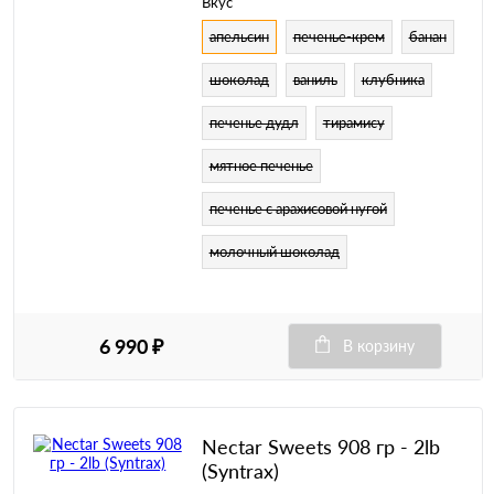
Вкус
апельсин
печенье-крем
банан
шоколад
ваниль
клубника
печенье дудл
тирамису
мятное печенье
печенье с арахисовой нугой
молочный шоколад
6 990 ₽
В корзину
Nectar Sweets 908 гр - 2lb
(Syntrax)