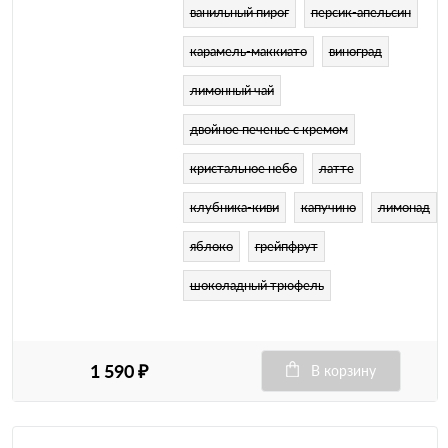
ванильный пирог
персик-апельсин
карамель-маккиато
виноград
лимонный чай
двойное печенье с кремом
кристальное небо
латте
клубника-киви
капучино
лимонад
яблоко
грейпфрут
шоколадный трюфель
1 590 ₽
В корзину