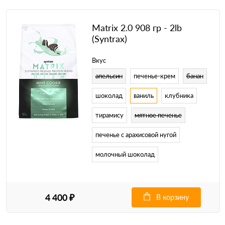
Matrix 2.0 908 гр - 2lb
(Syntrax)
Вкус
апельсин
печенье-крем
банан
шоколад
ваниль
клубника
тирамису
мятное печенье
печенье с арахисовой нугой
молочный шоколад
4 400 ₽
В корзину