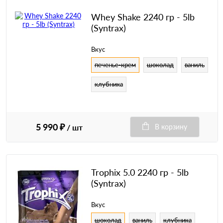
Whey Shake 2240 гр - 5lb
(Syntrax)
Вкус
печенье-крем
шоколад
ваниль
клубника
5 990 ₽
/ шт
В корзину
Trophix 5.0 2240 гр - 5lb
(Syntrax)
Вкус
шоколад
ваниль
клубника