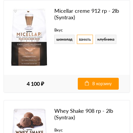
Micellar creme 912 гр - 2lb
(Syntrax)
Вкус
шоколад
ваниль
клубника
4 100 ₽
В корзину
Whey Shake 908 гр - 2lb
(Syntrax)
Вкус