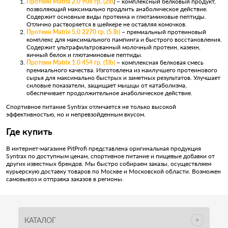
Протеин Matrix 2.0 908 гр. (2lb
) – комплексный белковый продукт,
позволяющий максимально продлить анаболическое действие.
Содержит основные виды протеина и глютаминовые пептиды.
Отлично растворяется в шейкере не оставляя комочков.
Протеин Matrix 5.0 2270 гр. (5 lb)
– премиальный протеиновый
комплекс для максимального пампинга и быстрого восстановления.
Содержит ультрафильтрованный молочный протеин, казеин,
яичный белок и глютаминовые пептиды.
Протеин Matrix 1.0 454 гр. (1lb)
– комплексная белковая смесь
премиального качества. Изготовлена из наилучшего протеинового
сырья для максимально быстрых и заметных результатов. Улучшает
силовые показатели, защищает мышцы от катаболизма,
обеспечивает продолжительное анаболическое действие.
Спортивное питание Syntrax отличается не только высокой
эффективностью, но и непревзойденным вкусом.
Где купить
В интернет-магазине PitProfi представлена оригинальная продукция
Syntrax по доступным ценам, спортивное питание и пищевые добавки от
других известных брендов. Мы быстро собираем заказы, осуществляем
курьерскую доставку товаров по Москве и Московской области. Возможен
самовывоз и отправка заказов в регионы.
КАТАЛОГ