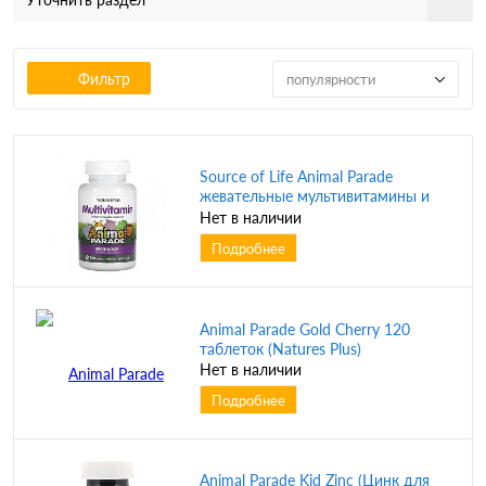
Фильтр
популярности
Source of Life Animal Parade
жевательные мультивитамины и
минералы для детей со вкусом
Нет в наличии
винограда 180 таблеток (Natures
Подробнее
Plus)
Animal Parade Gold Cherry 120
таблеток (Natures Plus)
Нет в наличии
Подробнее
Animal Parade Kid Zinc (Цинк для