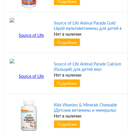
Подробнее
Source of Life Animal Parade Gold
Liquid мультивитамины для детей в
жидкой форме вкус тропических
Нет в наличии
ягод 887,10 мл (30 жидк. унций)
Подробнее
(NaturesPlus)
Source of Life Animal Parade Calcium
(Кальций) для детей вкус
натурального ванильного
Нет в наличии
мороженого 90 таблеток (Natures
Подробнее
Plus)
Kids Vitamins & Minerals Chewable
(Детские витамины и минералы)
вкус натуральной черной вишни
Нет в наличии
120 жев. таблеток (Solaray)
Подробнее