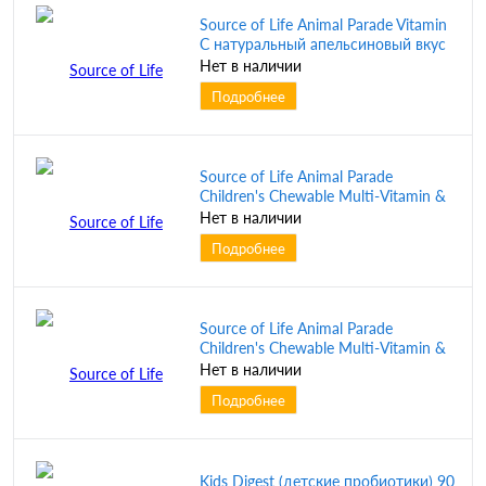
Source of Life Animal Parade Vitamin
C натуральный апельсиновый вкус
90 таблеток (Natures Plus)
Нет в наличии
Подробнее
Source of Life Animal Parade
Children's Chewable Multi-Vitamin &
Mineral Supplement виноград 90
Нет в наличии
таблеток в форме животных
Подробнее
(NaturesPlus)
Source of Life Animal Parade
Children's Chewable Multi-Vitamin &
Mineral Supplement (детская
Нет в наличии
мультивитаминно-минеральная
Подробнее
добавка) вишня 90 таблеток в
форме животных (NaturesPlus)
Kids Digest (детские пробиотики) 90