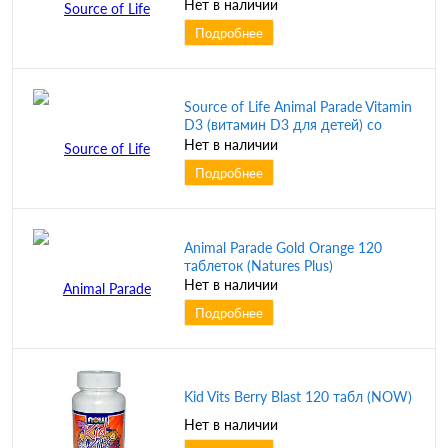
капли без сахара с натуральным
Нет в наличии
вкусом апельсина 60 мл (Natures
Подробнее
Plus)
Source of Life Animal Parade Vitamin
D3 (витамин D3 для детей) со
вкусом натуральной черешни 500
Нет в наличии
МЕ 90 таблеток (Natures Plus)
Подробнее
Animal Parade Gold Orange 120
таблеток (Natures Plus)
Нет в наличии
Подробнее
Kid Vits Berry Blast 120 табл (NOW)
Нет в наличии