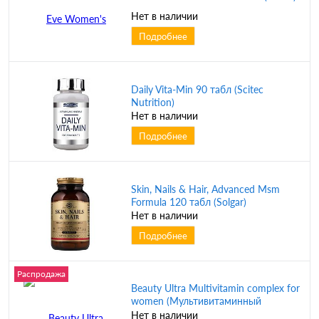
Нет в наличии
Подробнее
Daily Vita-Min 90 табл (Scitec
Nutrition)
Нет в наличии
Подробнее
Skin, Nails & Hair, Advanced Msm
Formula 120 табл (Solgar)
Нет в наличии
Подробнее
Распродажа
Beauty Ultra Multivitamin complex for
women (Мультивитаминный
комплекс для женщин) 60 капсул
Нет в наличии