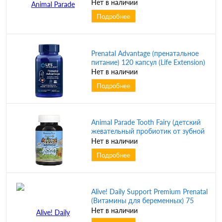
Нет в наличии
Подробнее
Prenatal Advantage (пренатальное
питание) 120 капсул (Life Extension)
Нет в наличии
Подробнее
Animal Parade Tooth Fairy (детский
жевательный пробиотик от зубной
феи с пробиотиками M18)
Нет в наличии
натуральный вкус ванили 90
Подробнее
таблеток (NaturesPlus)
Alive! Daily Support Premium Prenatal
(Витамины для беременных) 75
жевательных таблеток (Nature's
Нет в наличии
Way)