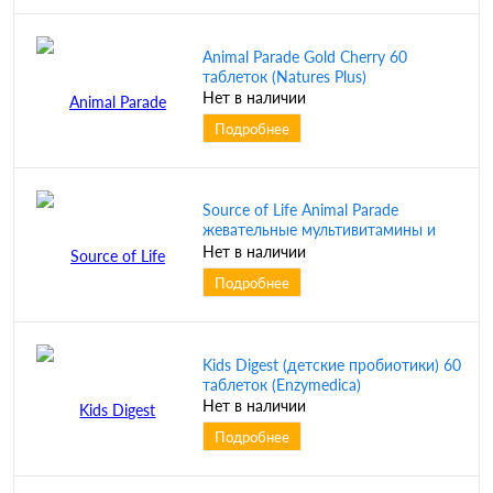
Animal Parade Gold Cherry 60
таблеток (Natures Plus)
Нет в наличии
Подробнее
Source of Life Animal Parade
жевательные мультивитамины и
минералы для детей со вкусом
Нет в наличии
вишни 180 таблеток (NaturesPlus)
Подробнее
Kids Digest (детские пробиотики) 60
таблеток (Enzymedica)
Нет в наличии
Подробнее