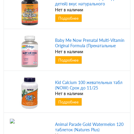
детей) вкус натурального
мандарина 90 пастилок (Natures
Нет в наличии
Plus)
Подробнее
Baby Me Now Prenatal Multi-Vitamin
Original Formula (Пренатальные
поливитамины) 150 таблеток
Нет в наличии
(Solaray)
Подробнее
Kid Calcium 100 жевательных табл
(NOW) Срок до 11/25
Нет в наличии
Подробнее
Animal Parade Gold Watermelon 120
таблеток (Natures Plus)