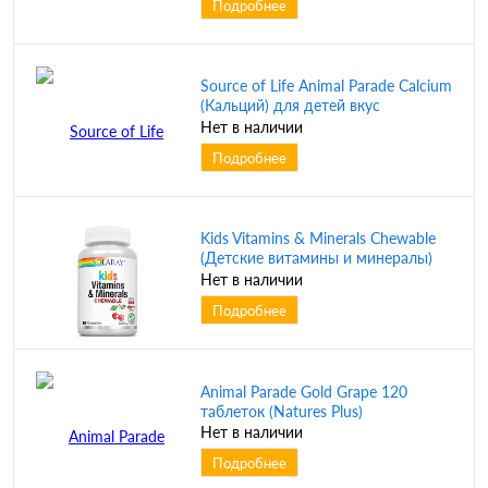
Подробнее
Source of Life Animal Parade Calcium
(Кальций) для детей вкус
натурального ванильного
Нет в наличии
мороженого 90 таблеток (Natures
Подробнее
Plus)
Kids Vitamins & Minerals Chewable
(Детские витамины и минералы)
вкус натуральной черной вишни 60
Нет в наличии
жев. таблеток (Solaray)
Подробнее
Animal Parade Gold Grape 120
таблеток (Natures Plus)
Нет в наличии
Подробнее