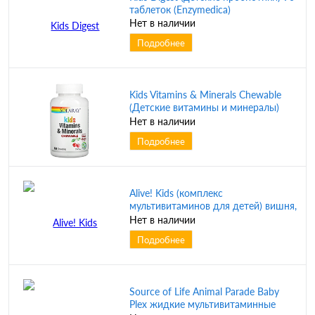
таблеток (Enzymedica)
Нет в наличии
Подробнее
Kids Vitamins & Minerals Chewable
(Детские витамины и минералы)
вкус натуральной черной вишни
Нет в наличии
120 жев. таблеток (Solaray)
Подробнее
Alive! Kids (комплекс
мультивитаминов для детей) вишня,
апельсин и виноград, 60
Нет в наличии
жевательных конфет (Nature's Way)
Подробнее
Source of Life Animal Parade Baby
Plex жидкие мультивитаминные