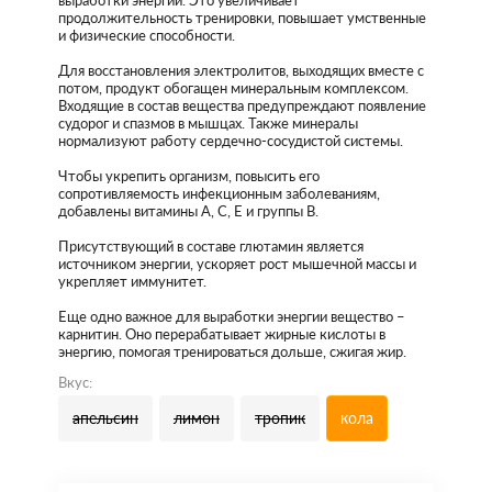
выработки энергии. Это увеличивает
продолжительность тренировки, повышает умственные
и физические способности.
Для восстановления электролитов, выходящих вместе с
потом, продукт обогащен минеральным комплексом.
Входящие в состав вещества предупреждают появление
судорог и спазмов в мышцах. Также минералы
нормализуют работу сердечно-сосудистой системы.
Чтобы укрепить организм, повысить его
сопротивляемость инфекционным заболеваниям,
добавлены витамины A, C, E и группы B.
Присутствующий в составе глютамин является
источником энергии, ускоряет рост мышечной массы и
укрепляет иммунитет.
Еще одно важное для выработки энергии вещество –
карнитин. Оно перерабатывает жирные кислоты в
энергию, помогая тренироваться дольше, сжигая жир.
Вкус:
апельсин
лимон
тропик
кола