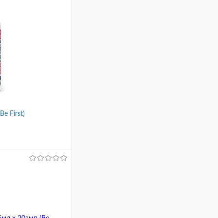
Be First)
ину
Сравнение