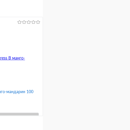
анго-мандарин 100
ину