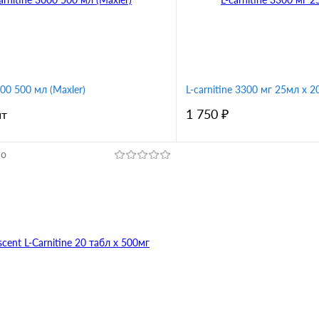
Вкус
итрус
зеленый чай - лимон
апельсин
вишня
барбар
лесные ягоды
000 500 мл (Maxler)
L-carnitine 3300 мг 25мл х 20
1 750 ₽
шт
но
В корзину
В корз
1 клик
Сравнение
Купить в 1 клик
ное
В избранное
Вкус
ко
вишня
манго
апельсин
вишня
барбар
на
клубника-киви
абрикос-манго
лесные ягоды
цитрусовый м