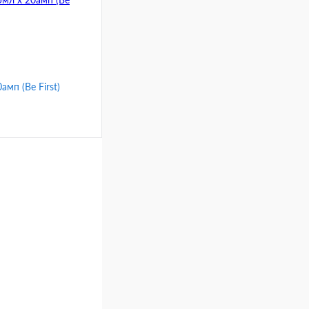
ис
малина
амп (Be First)
ину
Сравнение
ис
малина
икс