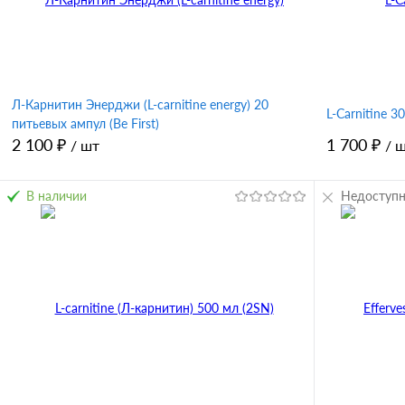
Вкус
Вкус
вишня
клубника
лимон-лайм
ананас
ананас
ц
Л-Карнитин Энерджи (L-carnitine energy) 20
L-Carnitine 3
питьевых ампул (Be First)
2 100 ₽
1 700 ₽
/ шт
/ 
В наличии
Недоступ
В корзину
Купить в 1 клик
Сравнение
Купить в 
В избранное
В избран
Вкус
Вкус
малина
зеленое ябло
черника-мали