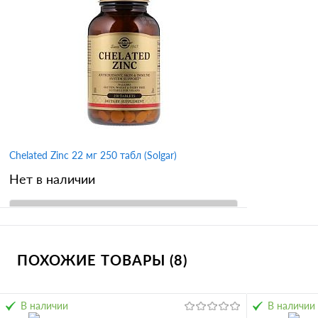
Купить в 1 клик
Сравнение
Купить в 
В избранное
В избран
Chelated Zinc 22 мг 250 табл (Solgar)
Нет в наличии
В корзину
ПОХОЖИЕ ТОВАРЫ (8)
Купить в 1 клик
Сравнение
В избранное
В наличии
В наличии