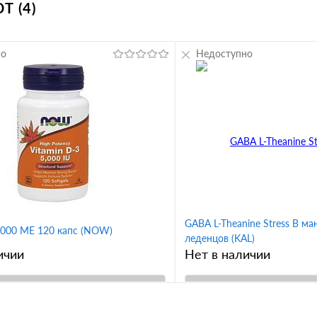
 (4)
но
Недоступно
GABA L-Theanine Stress B м
5000 ME 120 капс (NOW)
леденцов (KAL)
ичии
Нет в наличии
В корзину
В корз