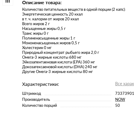
Описание товара:
Количество питательных веществ в одной порции (2 капс):
Энергетическая ценность 20 ккал
в т. ч. калории от жиров 20 ккал
Всего жиров 2 г
Насыщенные жиры 0,5 г
Транс жиры 0 г
Полиненасыщенные жиры 1 г
Мононенасыщенных жиров 0,5 г
Холестерин 0 мг
Природный концентрат рыбьего жира 2,0 г
Омега-3 жирные кислоты 680 мг
Эйкозапентаеновая кислота (EPA) 360 мг
Докозагексаеновой кислоты (DHA) 240 мг
Другие Омега-3 жирные кислоты 80 мг
Характеристики:
Все хара
Штрихкод
7337390
Производитель
NOW
Количество порций
50