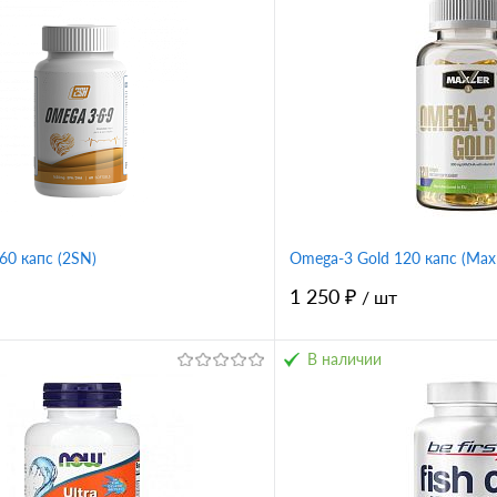
60 капс (2SN)
Omega-3 Gold 120 капс (Maxl
1 250 ₽
/ шт
В наличии
В корзину
В корз
1 клик
Сравнение
Купить в 1 клик
ное
В избранное