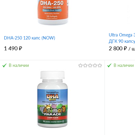
Ultra Omega 
DHA-250 120 капс (NOW)
ДГК 90 капс
1 490 ₽
2 800 ₽
/ 
В наличии
В наличии
В корзину
Купить в 1 клик
Сравнение
Купить в 
В избранное
В избран