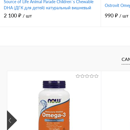
Source of Life Animal Parade Children`s Chewable
Ostrovit Ome
DHA (ДГК для детей) натуральный вишневый
вкус 90 таблеток в форме животных
2 100 ₽
990 ₽
/ шт
/ шт
(NaturesPlus)
В корзину
Купить в 1 клик
Сравнение
Купить в 
СА
В избранное
В избран