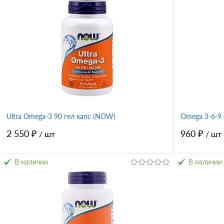
Ultra Omega-3 90 гел капс (NOW)
Omega 3-6-9 
2 550 ₽
960 ₽
/ шт
/ шт
В наличии
В наличии
В корзину
Купить в 1 клик
Сравнение
Купить в 
В избранное
В избран