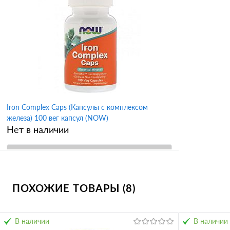
Купить в 1 клик
Сравнение
Купить в 
В избранное
В избран
Iron Complex Caps (Капсулы с комплексом
железа) 100 вег капсул (NOW)
Нет в наличии
В корзину
ПОХОЖИЕ ТОВАРЫ (8)
Купить в 1 клик
Сравнение
В избранное
В наличии
В наличии