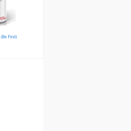
Be First)
ину
Сравнение