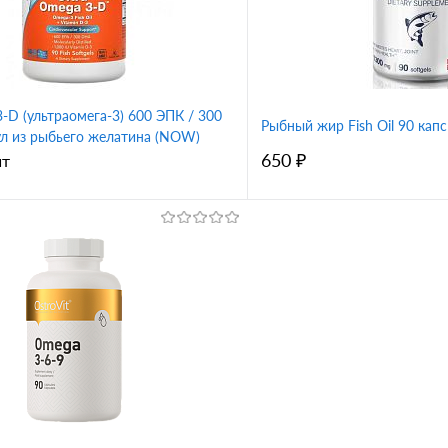
3-D (ультраомега-3) 600 ЭПК / 300
Рыбный жир Fish Oil 90 капс (
ул из рыбьего желатина (NOW)
650 ₽
шт
В корзину
В корз
1 клик
Сравнение
Купить в 1 клик
ное
В избранное