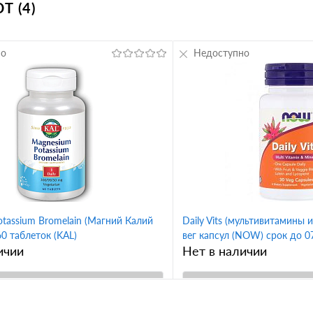
 (4)
но
Недоступно
tassium Bromelain (Магний Калий
Daily Vits (мультивитамины
0 таблеток (KAL)
вег капсул (NOW) срок до 0
ичии
Нет в наличии
В корзину
В корз