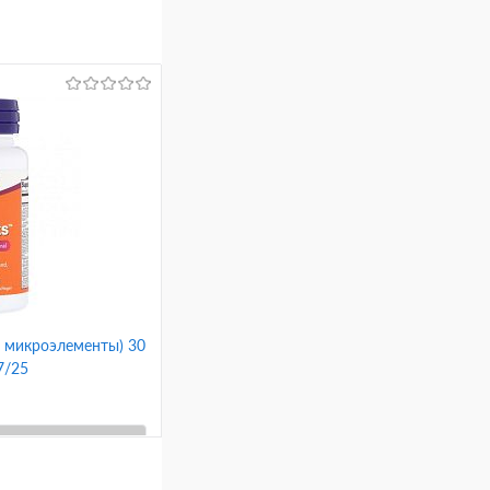
 и микроэлементы) 30
7/25
ину