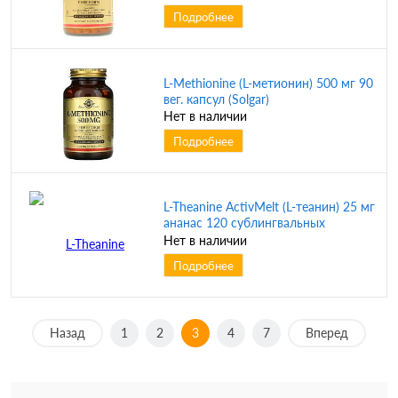
Подробнее
L-Methionine (L-метионин) 500 мг 90
вег. капсул (Solgar)
Нет в наличии
Подробнее
L-Theanine ActivMelt (L-теанин) 25 мг
ананас 120 сублингвальных
таблеток (KAL)
Нет в наличии
Подробнее
Назад
1
2
3
4
7
Вперед