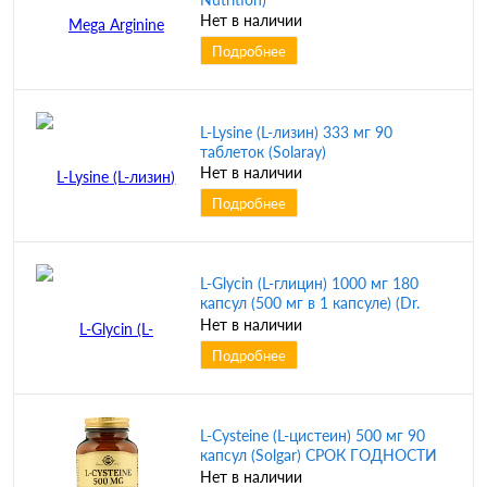
Нет в наличии
Подробнее
L-Lysine (L-лизин) 333 мг 90
таблеток (Solaray)
Нет в наличии
Подробнее
L-Glycin (L-глицин) 1000 мг 180
капсул (500 мг в 1 капсуле) (Dr.
Mercola)
Нет в наличии
Подробнее
L-Cysteine (L-цистеин) 500 мг 90
капсул (Solgar) СРОК ГОДНОСТИ
11/2024
Нет в наличии