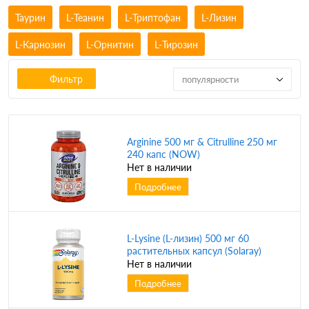
Таурин
L-Теанин
L-Триптофан
L-Лизин
L-Карнозин
L-Орнитин
L-Тирозин
Фильтр
популярности
Arginine 500 мг & Citrulline 250 мг
240 капс (NOW)
Нет в наличии
Подробнее
L-Lysine (L-лизин) 500 мг 60
растительных капсул (Solaray)
Нет в наличии
Подробнее