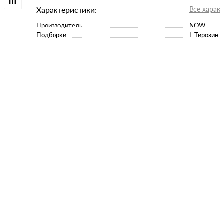
Характеристики:
Все хара
Производитель
NOW
Подборки
L-Тирозин