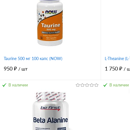
Taurine 500 мг 100 капс (NOW)
L-Theanine (
950 ₽
1 750 ₽
/ шт
/ 
В наличии
В наличии
В корзину
Купить в 1 клик
Сравнение
Купить в 
В избранное
В избран