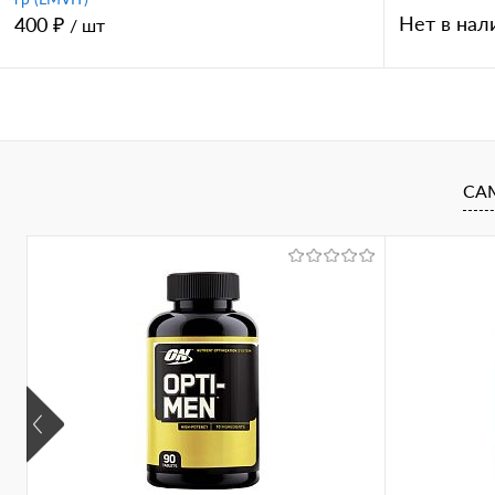
Нет в нал
400 ₽
/ шт
В корзину
Купить в 
Купить в 1 клик
Сравнение
СА
В избран
В избранное