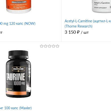
Acetyl-L-Carnitine (ацетил-L
500 mg 120 капс (NOW)
(Thorne Research)
3 150 ₽
шт
/ шт
В корзину
В корз
1 клик
Сравнение
Купить в 1 клик
ное
В избранное
мг 100 капс (Maxler)