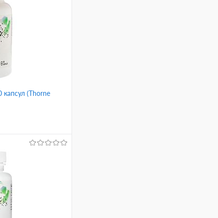
 капсул (Thorne
ину
Сравнение