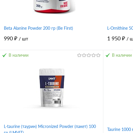
Beta Alanine Powder 200 гр (Be First)
L-Ornithine 
990 ₽
1 950 ₽
/ шт
/ 
В наличии
В наличии
В корзину
Купить в 1 клик
Сравнение
Купить в 
В избранное
В избран
L-taurine (таурин) Micronized Powder (пакет) 100
Taurine 1000 
гр (LMVIT)