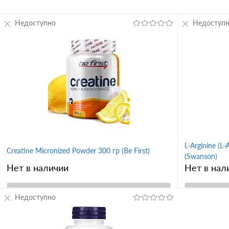
Недоступно
Недоступ
L-Arginine (L
Creatine Micronized Powder 300 гр (Be First)
(Swanson)
Нет в наличии
Нет в нал
Недоступно
В корзину
Купить в 1 клик
Сравнение
Купить в 