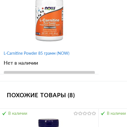
В избранное
В избран
Вкус
апельсин
лимон
малина
нейтральный
цитрусовый микс
яблоко
L-Carnitine Powder 85 грамм (NOW)
Нет в наличии
В корзину
ПОХОЖИЕ ТОВАРЫ (8)
Купить в 1 клик
Сравнение
В избранное
В наличии
В наличии