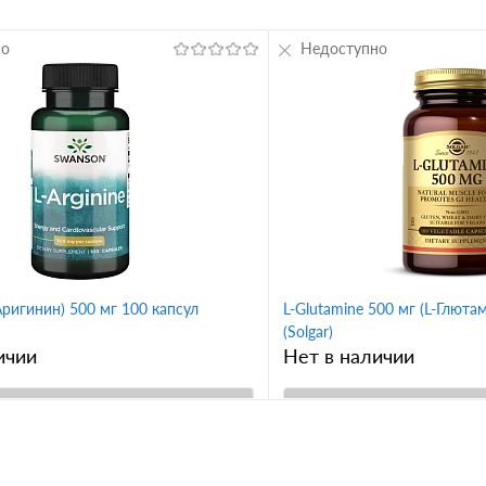
но
Недоступно
-Аригинин) 500 мг 100 капсул
L-Glutamine 500 мг (L-Глюта
(Solgar)
ичии
Нет в наличии
В корзину
В корз
1 клик
Сравнение
Купить в 1 клик