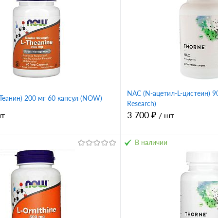
NAC (N-ацетил-L-цистеин) 90
L-Теанин) 200 мг 60 капсул (NOW)
Research)
3 700 ₽
шт
/ шт
В наличии
В корзину
В корз
1 клик
Сравнение
Купить в 1 клик
ное
В избранное