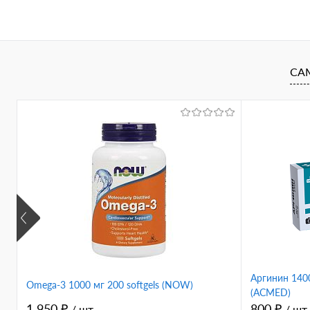
В корзину
Купить в 1 клик
Сравнение
Купить в 
СА
В избранное
В избран
Аргинин 1400
Omega-3 1000 мг 200 softgels (NOW)
(ACMED)
1 950 ₽
800 ₽
/ шт
/ шт