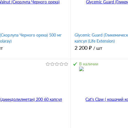
 (Скорлупа Черного ореха) 500 мг
Glycemic Guard (Гликемическ
olaray)
капсул (Life Extension)
2 200 ₽
шт
/ шт
В наличии
В корзину
В корз
1 клик
Сравнение
Купить в 1 клик
ное
В избранное