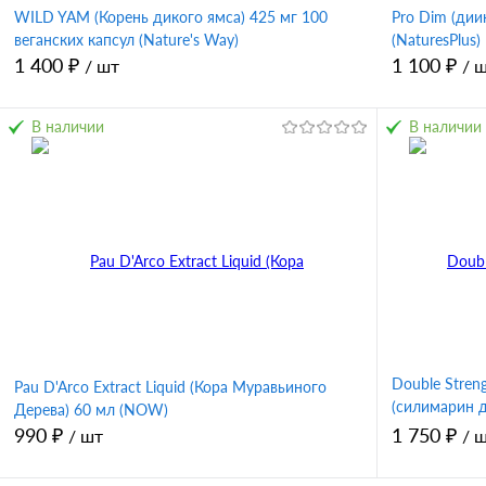
WILD YAM (Корень дикого ямса) 425 мг 100
Pro Dim (дии
веганских капсул (Nature's Way)
(NaturesPlus)
1 400 ₽
1 100 ₽
/ шт
/ 
В наличии
В наличии
В корзину
Купить в 1 клик
Сравнение
Купить в 
В избранное
В избран
Double Strengt
Pau D'Arco Extract Liquid (Кора Муравьиного
(силимарин 
Дерева) 60 мл (NOW)
вег капсул (
990 ₽
1 750 ₽
/ шт
/ 