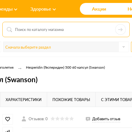
ренды
Здоровье
Акции
Н
Сначала выберите раздел
→
лголетия
Hesperidin (Гесперидин) 500 60 капсул (Swanson)
л (Swanson)
ХАРАКТЕРИСТИКИ
ПОХОЖИЕ ТОВАРЫ
С ЭТИМИ ТОВА
Отзывов: 0
Добавить отзыв