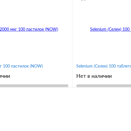
кг 100 пастилок (NOW)
Selenium (Селен) 100 таблеток
ичии
Нет в наличии
В корзину
В корз
1 клик
Сравнение
Купить в 1 клик
ное
В избранное