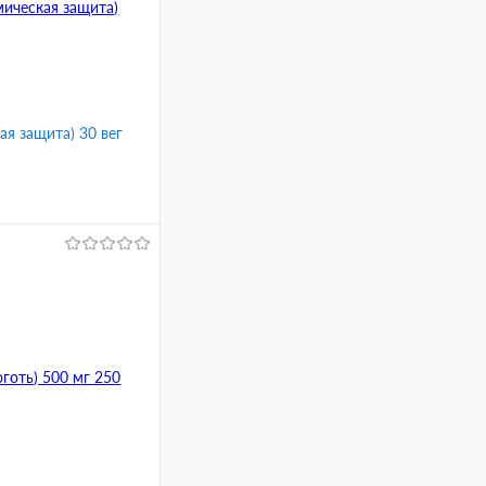
ая защита) 30 вег
ину
Сравнение