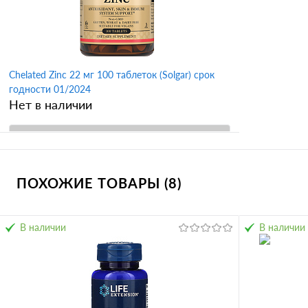
Chelated Zinc 22 мг 100 таблеток (Solgar) срок
годности 01/2024
Нет в наличии
В корзину
ПОХОЖИЕ ТОВАРЫ (8)
Купить в 1 клик
Сравнение
В избранное
В наличии
В наличии