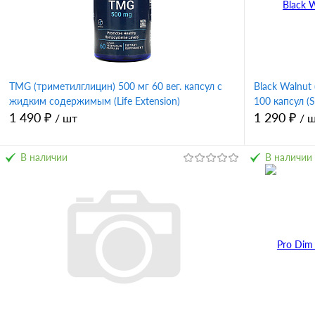
TMG (триметилглицин) 500 мг 60 вег. капсул с
Black Walnut
жидким содержимым (Life Extension)
100 капсул (S
1 490 ₽
1 290 ₽
/ шт
/ 
В наличии
В наличии
В корзину
Купить в 1 клик
Сравнение
Купить в 
В избранное
В избран