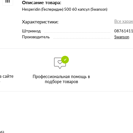
Описание товара:
Hesperidin (Гесперидин) 500 60 капсул (Swanson)
Характеристики:
Все хара
Штрихкод
0876141
Производитель
Swanson
а сайте
Профессиональная помощь в
о
подборе товаров
ма