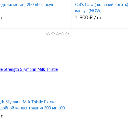
ндолилметан) 200 60 капсул
Cat's Claw ( кошачий коготь)
капсул (NOW)
1 900 ₽
шт
/ шт
В корзину
В корз
1 клик
Сравнение
Купить в 1 клик
ное
В избранное
h Silymarin Milk Thistle Extract
двойной концентрации) 300 мг 100
NOW)
шт