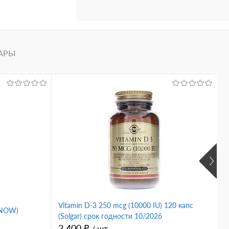
АРЫ
Vitamin D-3 250 mcg (10000 IU) 120 капс
D
(NOW)
(Solgar) срок годности 10/2026
E
2 400 ₽
1
/ шт