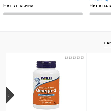
Нет в наличии
Нет в нал
В корзину
Купить в 1 клик
Сравнение
Купить в 
В избранное
В избран
СА
Вкус
Вкус
печенье-крем
клубника
клубника
малина-миндаль-воздушный рис
овсяный
венские вафли
тирамису
лимонный торт
фисташковое мороженое
соленая карамель
малиновый чизкейк
фруктовый пудинг
грецкие орехи с медом
кокос