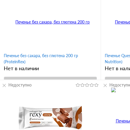
Печенье без сахара, без глютена 200 гр
Печенье Ques
(ProteinRex)
Nutrition)
Нет в наличии
Нет в нал
Недоступно
В корзину
Недоступ
Купить в 1 клик
Сравнение
Купить в 
В избранное
В избран
Вкус
Вкус
апельсин
шоколад
шоколад с ш