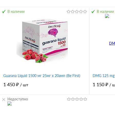
В наличии
В наличии
Guarana Liquid 1500 мг 25мг х 20амп (Be First)
DMG 125 mg 
1 450 ₽
1 150 ₽
/ шт
/ 
Недоступно
В корзину