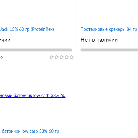
 пастой
с шоколадными кусочками
нье с изюмом
Jack 15% 60 гр (ProteinRex)
Протеиновые крекеры 84 гр (
ичии
Нет в наличии
но
В корзину
В корз
1 клик
Сравнение
Купить в 1 клик
ное
В избранное
Вкус
алина
клюква
с томатами и итальянскими тр
семена чиа с гималайской соль
батончик low carb 33% 60 гр