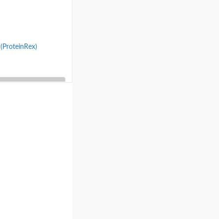
ProteinRex)
ину
Сравнение
авами
с сыром
ю