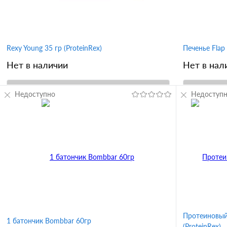
с арахисовой
овсяное пече
Rexy Young 35 гр (ProteinRex)
Печенье Flap 
Нет в наличии
Нет в нал
Недоступно
В корзину
Недоступ
Купить в 1 клик
Сравнение
Купить в 
В избранное
В избран
Вкус
Вкус
банан
ванильное мороженое
манго-папайя
шоколад
м
двойной шоколад
Протеиновый 
1 батончик Bombbar 60гр
(ProteinRex)