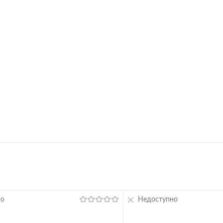
1 клик
Сравнение
В избранное
ное
но
Недоступно