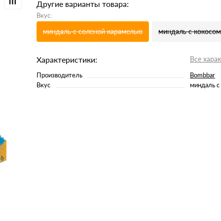
Другие варианты товара:
Вкус:
миндаль с соленой карамелью
миндаль с кокосом
Характеристики:
Все хара
Производитель
Bombbar
Вкус
миндаль с