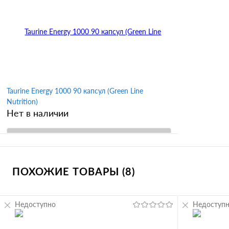
Купить в 1 клик
Сравнение
Купить в 
В избранное
В избран
Вкус
малина
Taurine Energy 1000 90 капсул (Green Line
Nutrition)
Нет в наличии
В корзину
ПОХОЖИЕ ТОВАРЫ (8)
Купить в 1 клик
Сравнение
В избранное
Недоступно
Недоступ