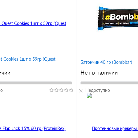
t Cookies 1шт х 59гр (Quest
Батончик 40 гр (Bombbar)
ичии
Нет в наличии
но
В корзину
Недоступно
В корз
1 клик
Сравнение
Купить в 1 клик
ное
В избранное
Вкус
околадной крошкой
малина
фисташки
кокос