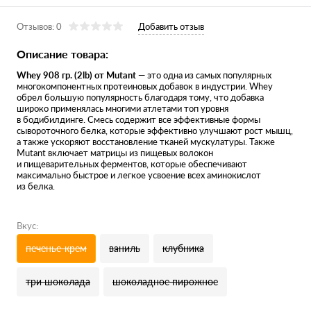
Отзывов: 0
Добавить отзыв
Описание товара:
Whey 908 гр. (2lb) от Mutant
— это одна из самых популярных
многокомпонентных протеиновых добавок в индустрии. Whey
обрел большую популярность благодаря тому, что добавка
широко применялась многими атлетами топ уровня
в бодибилдинге. Смесь содержит все эффективные формы
сывороточного белка, которые эффективно улучшают рост мышц,
а также ускоряют восстановление тканей мускулатуры. Также
Mutant включает матрицы из пищевых волокон
и пищеварительных ферментов, которые обеспечивают
максимально быстрое и легкое усвоение всех аминокислот
из белка.
Вкус:
печенье-крем
ваниль
клубника
три шоколада
шоколадное пирожное