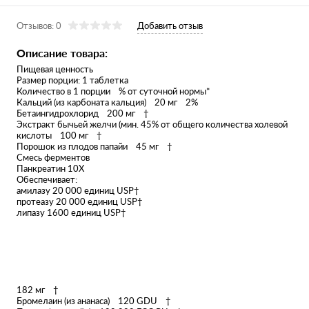
Отзывов: 0
Добавить отзыв
Описание товара:
Пищевая ценность
Размер порции: 1 таблетка
Количество в 1 порции % от суточной нормы*
Кальций (из карбоната кальция) 20 мг 2%
Бетаингидрохлорид 200 мг †
Экстракт бычьей желчи (мин. 45% от общего количества холевой
кислоты 100 мг †
Порошок из плодов папайи 45 мг †
Смесь ферментов
Панкреатин 10X
Обеспечивает:
амилазу 20 000 единиц USP†
протеазу 20 000 единиц USP†
липазу 1600 единиц USP†
182 мг †
Бромелаин (из ананаса) 120 GDU †