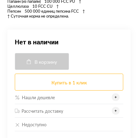
Папаин (из папайи) 100 000 FCC PU †
Целлюлаза 10 FCC CU †
Пепсин 500 000 единиц пепсина FCC †
† Суточная норма не определена.
Нет в наличии
В корзину
Купить в 1 клик
Нашли дешевле
Рассчитать доставку
Недоступно