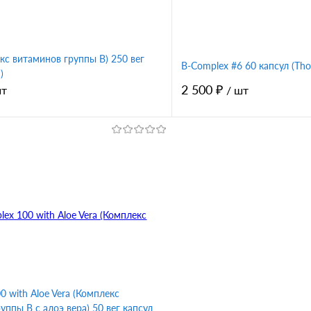
кс витаминов группы B) 250 вег
B-Complex #6 60 капсул (Tho
)
2 500 ₽
шт
/ шт
В корзину
1 клик
Сравнение
Купить в 1 клик
ное
В избранное
0 with Aloe Vera (Комплекс
уппы B с алоэ вера) 50 вег капсул