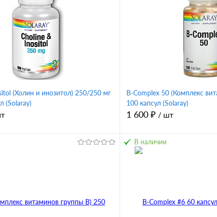
sitol (Холин и инозитол) 250/250 мг
B-Complex 50 (Комплекс вит
л (Solaray)
100 капсул (Solaray)
1 600 ₽
шт
/ шт
В наличии
В корзину
1 клик
Сравнение
Купить в 1 клик
ное
В избранное