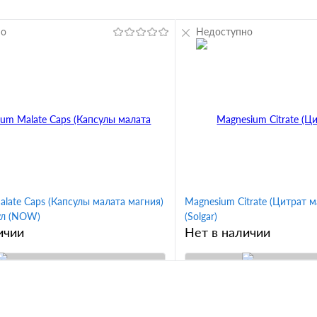
но
Недоступно
late Caps (Капсулы малата магния)
Magnesium Citrate (Цитрат м
ул (NOW)
(Solgar)
ичии
Нет в наличии
В корзину
1 клик
Сравнение
Купить в 1 клик