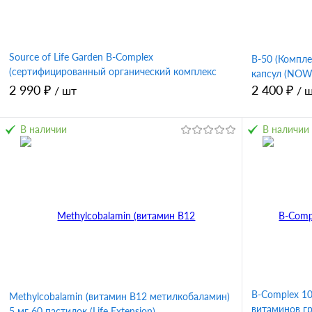
Source of Life Garden B-Complex
B-50 (Компле
(сертифицированный органический комплекс
капсул (NOW
витаминов группы B) 60 капсул (NaturesPlus)
2 990 ₽
2 400 ₽
/ шт
/ 
В наличии
В наличии
В корзину
Купить в 1 клик
Сравнение
Купить в 
В избранное
В избран
B-Complex 10
Methylcobalamin (витамин B12 метилкобаламин)
витаминов гр
5 мг 60 пастилок (Life Extension)