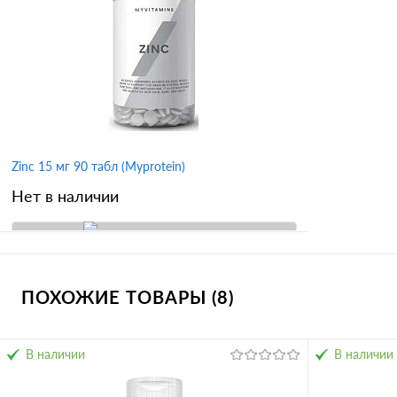
В избранное
В избран
Zinc 15 мг 90 табл (Myprotein)
Нет в наличии
В корзину
ПОХОЖИЕ ТОВАРЫ (8)
Купить в 1 клик
Сравнение
В избранное
В наличии
В наличии