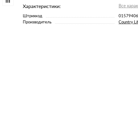
Характеристики:
Все хара
Штрихкод
0157940
Производитель
Country Li