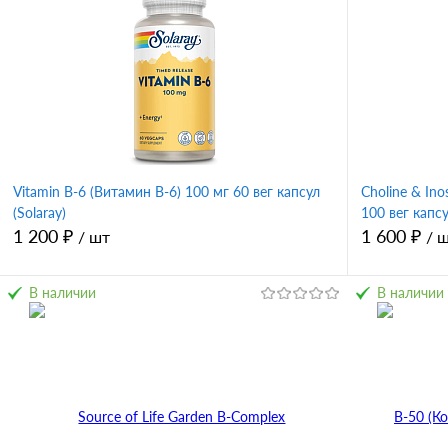
Vitamin B-6 (Витамин B-6) 100 мг 60 вег капсул
Choline & Ino
(Solaray)
100 вег капсу
1 200 ₽
1 600 ₽
/ шт
/ 
В наличии
В наличии
В корзину
Купить в 1 клик
Сравнение
Купить в 
В избранное
В избран