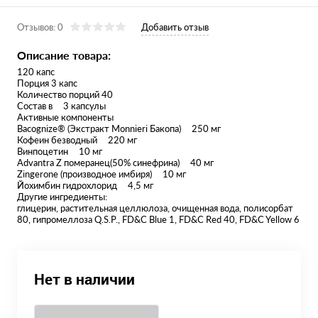
Отзывов: 0
Добавить отзыв
Описание товара:
120 капс
Порция 3 капс
Количество порций 40
Состав в 3 капсулы
Активные компоненты
Bacognize® (Экстракт Monnieri Бакопа) 250 мг
Кофеин безводный 220 мг
Винпоцетин 10 мг
Advantra Z померанец(50% синефрина) 40 мг
Zingerone (производное имбиря) 10 мг
Йохимбин гидрохлорид 4,5 мг
Другие ингредиенты:
глицерин, растительная целлюлоза, очищенная вода, полисорбат
80, гипромеллоза Q.S.P., FD&C Blue 1, FD&C Red 40, FD&C Yellow 6
Нет в наличии