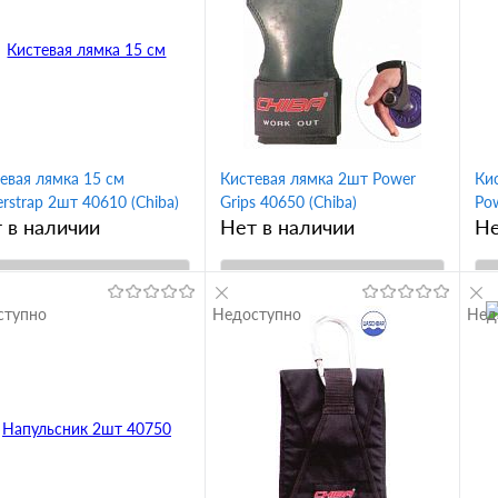
Сравнение
клик
Сравнение
кл
 избранное
В избранное
Вкус
Вк
m черный
xl черный
xxl черный
s черный
евая лямка 15 см
Кистевая лямка 2шт Power
Ки
rstrap 2шт 40610 (Chiba)
Grips 40650 (Chiba)
Pow
l черный
 в наличии
Нет в наличии
Не
В корзину
В корзину
ступно
Недоступно
Нед
упить в 1
Купить в 1
Сравнение
клик
Сравнение
кл
 избранное
В избранное