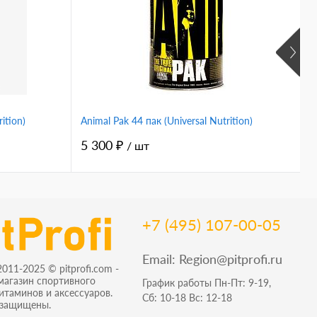
 черный
xl черный
l черный
s черный
черный
ition)
Animal Pak 44 пак (Universal Nutrition)
V
5 300 ₽
1
/ шт
+7 (495) 107-00-05
Email:
Region@pitprofi.ru
2011-2025 © pitprofi.com -
магазин спортивного
График работы Пн-Пт: 9-19,
витаминов и аксессуаров.
Сб: 10-18 Вс: 12-18
 защищены.