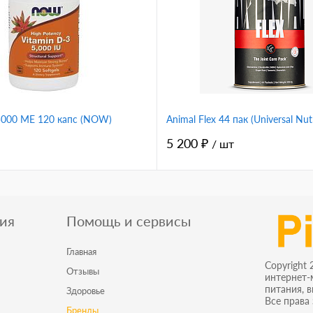
l
xl
m
m черный
xl черный
m
s черный
l черный
xx
l 
 5000 ME 120 капс (NOW)
Animal Flex 44 пак (Universal Nutr
5 200 ₽
/ шт
ия
Помощь и сервисы
Главная
Copyright 
Отзывы
интернет-
питания, 
Здоровье
Все права
Бренды