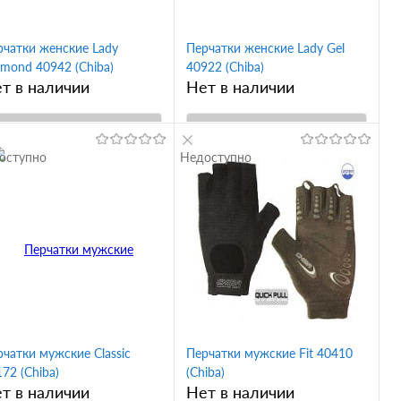
рчатки женские Lady
Перчатки женские Lady Gel
amond 40942 (Chiba)
40922 (Chiba)
т в наличии
Нет в наличии
В корзину
В корзину
оступно
Недоступно
Купить в 1
Купить в 1
ик
Сравнение
клик
Сравнение
В избранное
В избранное
ус
Вкус
 черный
xs черный
s розовый
m розовый
 пурпурный
s темно-серый
m черный
xs черный
чатки мужские Classic
Перчатки мужские Fit 40410
 пурпурный
s черный
xs черный/белый
72 (Chiba)
(Chiba)
т в наличии
Нет в наличии
s темно-серый
xs пурпурный
s черный/белый
s черный