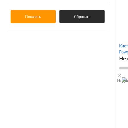
клик
m
s
В
Показать
Сбросить
s чёрный
xl
Показать ещё 29
Кист
Powe
Нет
Недо
К
клик
В