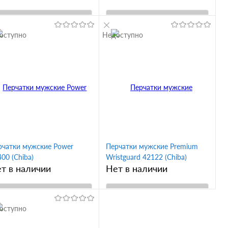
 темно-серый
m черный/белый
xs розовые
В корзину
В корзину
оступно
Недоступно
Купить в 1
Купить в 1
ик
Сравнение
клик
Сравнение
В избранное
В избранное
ус
Вкус
 коричневый
l коричневый
s
xxl
l
xl
m
l коричневый
m коричневый
рчатки мужские Power
Перчатки мужские Premium
00 (Chiba)
Wristguard 42122 (Chiba)
т в наличии
Нет в наличии
В корзину
В корзину
оступно
Купить в 1
Купить в 1