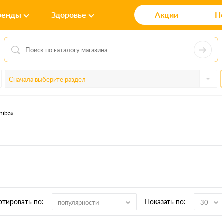
ренды
Здоровье
Акции
Н
Сначала выберите раздел
hiba»
ртировать по:
Показать по:
популярности
30