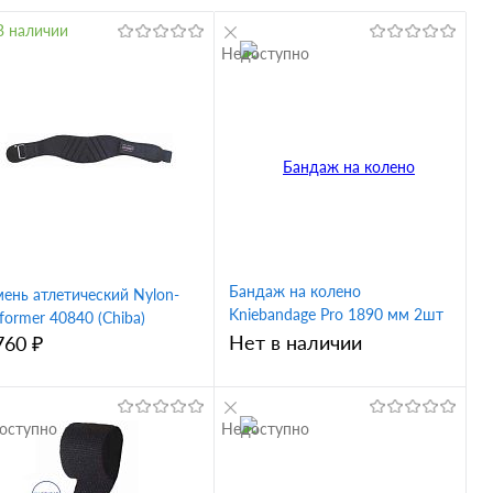
В наличии
Недоступно
Бандаж на колено
мень атлетический Nylon-
Kniebandage Pro 1890 мм 2шт
former 40840 (Chiba)
40486 (Chiba)
Нет в наличии
760 ₽
оступно
Недоступно
В корзину
В корзину
Купить в 1
Купить в 1