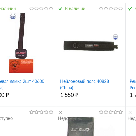
наличии
В наличии
евая лямка 2шт 40630
Нейлоновый пояс 40828
Ре
a)
(Chiba)
Per
00 ₽
1 550 ₽
1 
ступно
Недоступно
Нед
В корзину
В корзину
упить в 1
Купить в 1