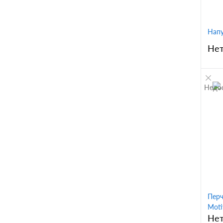
Напу
Нет
Недо
К
клик
В
Перч
Moti
Нет