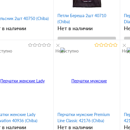
Петли Береша 2шт 40710
Пе
льсник 2шт 40750 (Chiba)
(Chiba)
Di
 в наличии
Нет в наличии
Не
В корзину
ступно
Недоступно
Нед
В корзину
Купить в 1
клик
Сравнение
кл
упить в 1
Сравнение
В избранное
 избранное
Вк
m
s
атки женские Lady
Перчатки мужские Premium
Пер
m
vation 40936 (Chiba)
Line Classic 42176 (Chiba)
421
 в наличии
Нет в наличии
Не
x