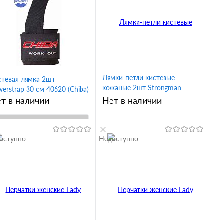
клик
Сравнение
ик
Сравнение
В избранное
В избранное
ус
s
xl
m
l черный
Лямки-петли кистевые
стевая лямка 2шт
кожаные 2шт Strongman
erstrap 30 см 40620 (Chiba)
Powerstrap 44612 (Chiba)
т в наличии
Нет в наличии
В корзину
оступно
Недоступно
В корзину
Купить в 1
ик
Сравнение
Купить в 1
клик
Сравнение
В избранное
В избранное