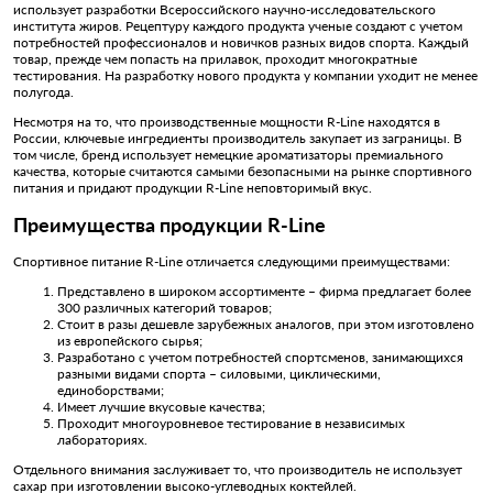
использует разработки Всероссийского научно-исследовательского
института жиров. Рецептуру каждого продукта ученые создают с учетом
потребностей профессионалов и новичков разных видов спорта. Каждый
товар, прежде чем попасть на прилавок, проходит многократные
тестирования. На разработку нового продукта у компании уходит не менее
полугода.
Несмотря на то, что производственные мощности R-Line находятся в
России, ключевые ингредиенты производитель закупает из заграницы. В
том числе, бренд использует немецкие ароматизаторы премиального
качества, которые считаются самыми безопасными на рынке спортивного
питания и придают продукции R-Line неповторимый вкус.
Преимущества продукции R-Line
Спортивное питание R-Line отличается следующими преимуществами:
Представлено в широком ассортименте – фирма предлагает более
300 различных категорий товаров;
Стоит в разы дешевле зарубежных аналогов, при этом изготовлено
из европейского сырья;
Разработано с учетом потребностей спортсменов, занимающихся
разными видами спорта – силовыми, циклическими,
единоборствами;
Имеет лучшие вкусовые качества;
Проходит многоуровневое тестирование в независимых
лабораториях.
Отдельного внимания заслуживает то, что производитель не использует
сахар при изготовлении высоко-углеводных коктейлей.