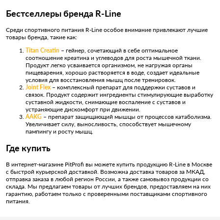
Бестселлеры бренда R-Line
Среди спортивного питания R-Line особое внимание привлекают лучшие
товары бренда, такие как:
Titan Creatin
– гейнер, сочетающий в себе оптимальное
соотношение креатина и углеводов для роста мышечной ткани.
Продукт легко усваивается организмом, не нагружая органы
пищеварения, хорошо растворяется в воде, создает идеальные
условия для восстановления мышц после тренировок.
Joint Flex
– комплексный препарат для поддержки суставов и
связок. Продукт содержит ингредиенты стимулирующие выработку
суставной жидкости, снимающие воспаление с суставов и
устраняющие дискомфорт при движении.
AAKG
– препарат защищающий мышцы от процессов катаболизма.
Увеличивает силу, выносливость, способствует мышечному
пампингу и росту мышц.
Где купить
В интернет-магазине PitProfi вы можете купить продукцию R-Line в Москве
с быстрой курьерской доставкой. Возможна доставка товаров за МКАД,
отправка заказа в любой регион России, а также самовывоз продукции со
склада. Мы предлагаем товары от лучших брендов, предоставляем на них
гарантию, работаем только с проверенными поставщиками спортивного
питания.