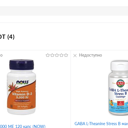
 (4)
но
Недоступно
GABA L-Theanine Stress B м
5000 ME 120 капс (NOW)