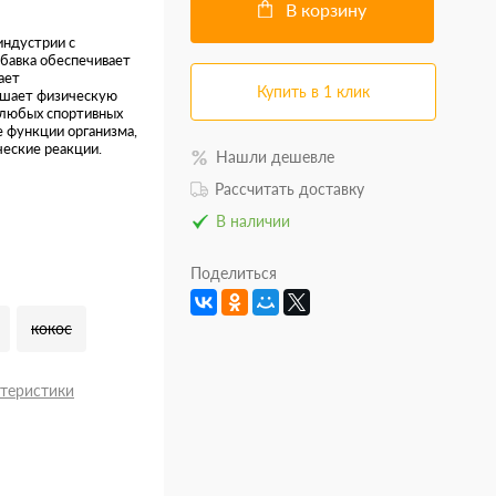
В корзину
индустрии с
бавка обеспечивает
ает
Купить в 1 клик
ышает физическую
в любых спортивных
 функции организма,
ческие реакции.
Нашли дешевле
Рассчитать доставку
В наличии
Поделиться
кокос
ктеристики