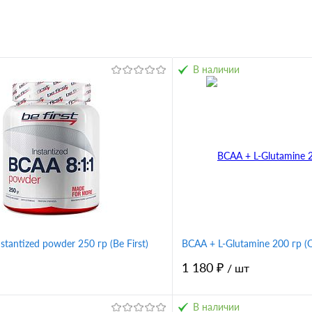
В наличии
stantized powder 250 гр (Be First)
BCAA + L-Glutamine 200 гр (O
1 180 ₽
/ шт
В наличии