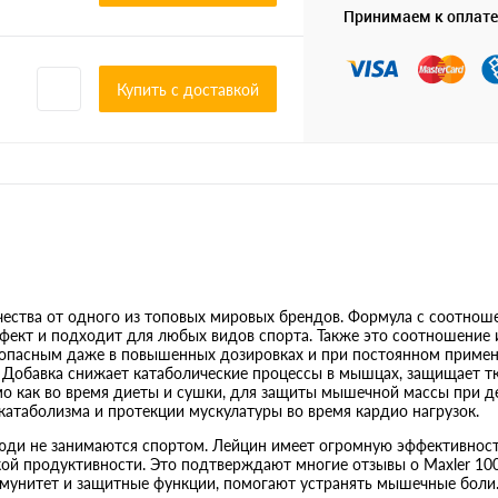
Принимаем к оплате
Купить c доставкой
ества от одного из топовых мировых брендов. Формула с соотноше
фект и подходит для любых видов спорта. Также это соотношение
зопасным даже в повышенных дозировках и при постоянном примен
. Добавка снижает катаболические процессы в мышцах, защищает т
о как во время диеты и сушки, для защиты мышечной массы при д
 катаболизма и протекции мускулатуры во время кардио нагрузок.
люди не занимаются спортом. Лейцин имеет огромную эффективност
ой продуктивности. Это подтверждают многие отзывы о Maxler 10
мунитет и защитные функции, помогают устранять мышечные боли