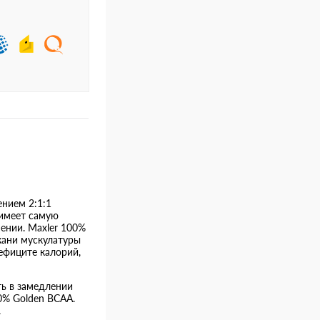
нием 2:1:1
 имеет самую
ении. Maxler 100%
кани мускулатуры
ефиците калорий,
ь в замедлении
0% Golden BCAA.
.