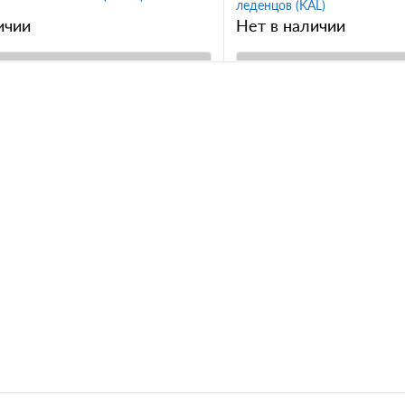
леденцов (KAL)
ичии
Нет в наличии
В корзину
В корз
1 клик
Сравнение
Купить в 1 клик
ное
В избранное