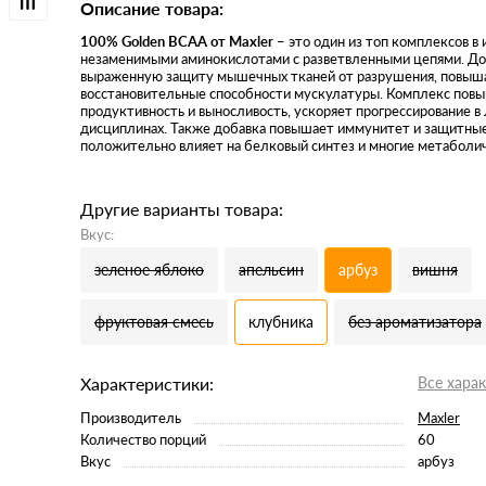
Описание товара:
100% Golden BCAA от Maxler
– это один из топ комплексов в 
незаменимыми аминокислотами с разветвленными цепями. До
выраженную защиту мышечных тканей от разрушения, повыш
восстановительные способности мускулатуры. Комплекс пов
продуктивность и выносливость, ускоряет прогрессирование 
дисциплинах. Также добавка повышает иммунитет и защитные
положительно влияет на белковый синтез и многие метаболи
Другие варианты товара:
Вкус:
зеленое яблоко
апельсин
арбуз
вишня
фруктовая смесь
клубника
без ароматизатора
Характеристики:
Все хара
Производитель
Maxler
Количество порций
60
Вкус
арбуз