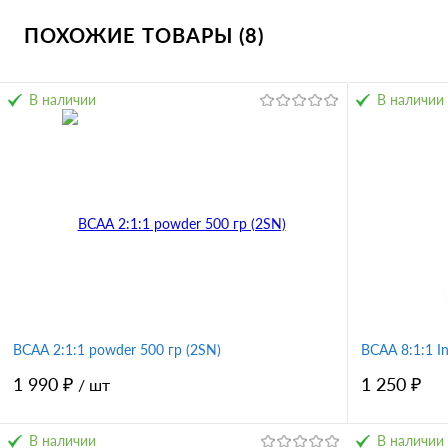
ПОХОЖИЕ ТОВАРЫ (8)
Купить в 1 клик
Сравнение
В избранное
В наличии
В наличии
BCAA 2:1:1 powder 500 гр (2SN)
BCAA 8:1:1 In
1 990 ₽
1 250 ₽
/ шт
В наличии
В наличии