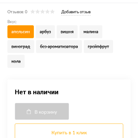
Отзывов: 0
Добавить отзыв
Вкус:
апельсин
арбуз
вишня
малина
виноград
без ароматизатора
грейпфрут
кола
Нет в наличии
В корзину
Купить в 1 клик