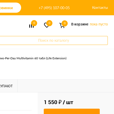
овинки
Контакты
+7 (495) 107-00-05
0
0
0
В корзине
пока пусто
Поиск по каталогу
wo-Per-Day Multivitamin 60 табл (Life Extension)
КУПАЮТ
1 550 ₽
/ шт