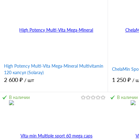
High Potency Multi-Vita Mega-Mineral Multivitamin
ChelaMin Spor
120 капсул (Solaray)
2 600 ₽
1 250 ₽
/ шт
/ 
В наличии
В наличии
В корзину
Купить в 1 клик
Сравнение
Купить в 
В избранное
В избран