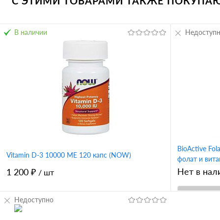
С ЭТИМИ ТОВАРАМИ ТАКЖЕ ПОКУПАЮТ
В наличии
Недоступ
BioActive Fol
Vitamin D-3 10000 ME 120 капс (NOW)
фолат и витам
Extension)
Нет в нал
1 200 ₽
/ шт
Недоступно
В корзину