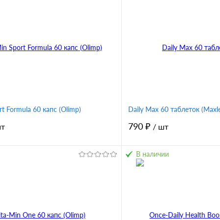
t Formula 60 капс (Olimp)
Daily Max 60 таблеток (Maxle
790 ₽
шт
/ шт
В наличии
В корзину
В корз
1 клик
Сравнение
Купить в 1 клик
ное
В избранное