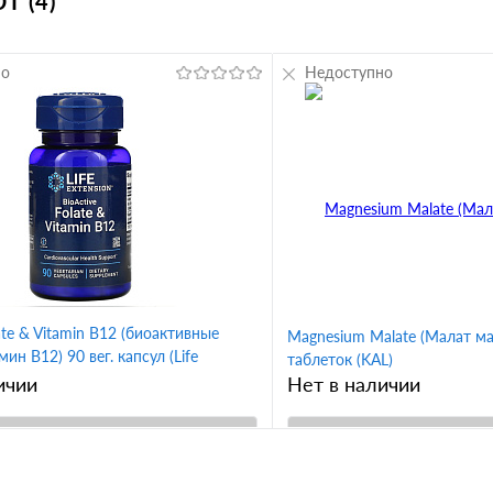
 (4)
но
Недоступно
ate & Vitamin B12 (биоактивные
Magnesium Malate (Малат ма
ин B12) 90 вег. капсул (Life
таблеток (KAL)
ичии
Нет в наличии
В корзину
В корз