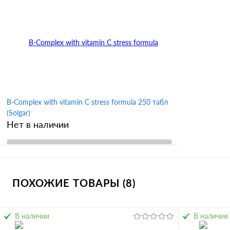
Купить в 
Купить в 1 клик
Сравнение
В избран
В избранное
B-Complex with vitamin C stress formula 250 табл
(Solgar)
Нет в наличии
В корзину
ПОХОЖИЕ ТОВАРЫ (8)
Купить в 1 клик
Сравнение
В избранное
В наличии
В наличии