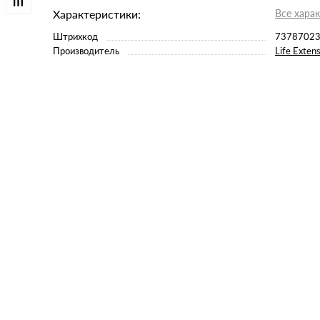
Характеристики:
Все хара
Штрихкод
7378702
Производитель
Life Exten