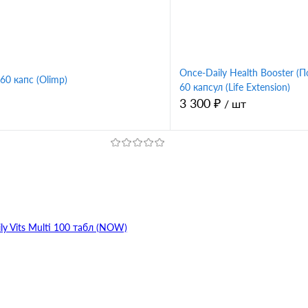
Once-Daily Health Booster 
60 капс (Olimp)
60 капсул (Life Extension)
3 300 ₽
/ шт
В корзину
В корз
1 клик
Сравнение
Купить в 1 клик
ное
В избранное