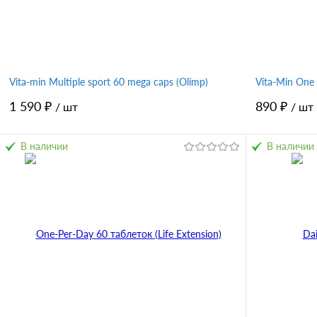
Vita-min Multiple sport 60 mega caps (Olimp)
Vita-Min One 
1 590 ₽
890 ₽
/ шт
/ шт
В наличии
В наличии
В корзину
Купить в 1 клик
Сравнение
Купить в 
В избранное
В избран