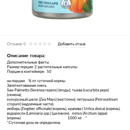
Отзывов: 0
Добавить отзыв
Описание товара:
Дополнительные факты
Размер порции: 2 растительные капсулы
Порции в контейнере: 50
Количест
на порцию % от суточной нормы
Запатентованная смесь
Saw Palmetto (Serenoa repens) (ягоды), тыква (cucurbita pepo)
(семена),
кукурузный шелк (Zea Mays) (кисточки), петрушка (Petroselinum
crispum) (надземные части),
имбирь (Zingiber officinale) (корень), крапива ( Urtica dioica) (корень),
водоросли (Laminaria spp.) (целиком), лопух (Arctium lappa)
(корень) 1000 мг *
*Суточная доза не определена.