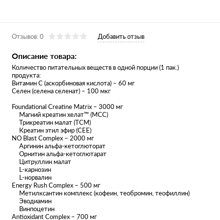
Отзывов: 0
Добавить отзыв
Описание товара:
Количество питательных веществ в одной порции (1 пак.)
продукта:
Витамин С (аскорбиновая кислота) – 60 мг
Селен (селена селенат) – 100 мкг
Foundational Creatine Matrix – 3000 мг
Магний креатин хелат™ (MCC)
Трикреатин малат (TCM)
Креатин этил эфир (CEE)
NO Blast Complex – 2000 мг
Аргинин альфа-кетоглюторат
Орнитин альфа-кетоглютарат
Цитруллин малат
L-карнозин
L-норвалин
Energy Rush Complex – 500 мг
Метилксантин комплекс (кофеин, теобромин, теофиллин)
Эводиамин
Винпоцетин
Antioxidant Complex – 700 мг