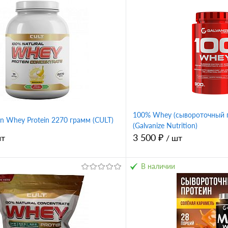
100% Whey (сывороточный п
ion Whey Protein 2270 грамм (CULT)
(Galvanize Nutrition)
3 500 ₽
шт
/ шт
В наличии
В корзину
В корз
1 клик
Сравнение
Купить в 1 клик
ное
В избранное