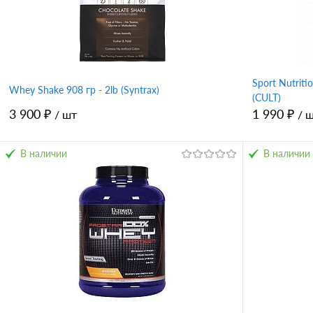
Вкус
Вкус
шоколад
ваниль
банан
ш
Sport Nutriti
Whey Shake 908 гр - 2lb (Syntrax)
(CULT)
3 900 ₽
1 990 ₽
/ шт
/ 
В наличии
В наличии
В корзину
Купить в 1 клик
Сравнение
Купить в 
В избранное
В избран
Вкус
Вкус
печенье-крем
шоколад
ваниль
клубника
банан
ш