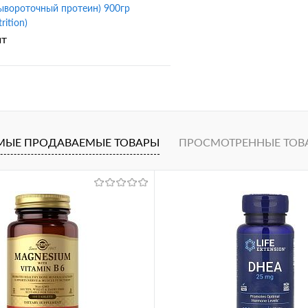
ывороточный протеин) 900гр
rition)
шт
В корзину
1 клик
Сравнение
МЫЕ ПРОДАВАЕМЫЕ ТОВАРЫ
ПРОСМОТРЕННЫЕ ТОВ
ное
ваниль
шоколад-кокос
ан