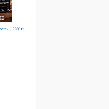
ниль
клубника
отеин) 2280 гр
ину
Сравнение
ниль
клубника