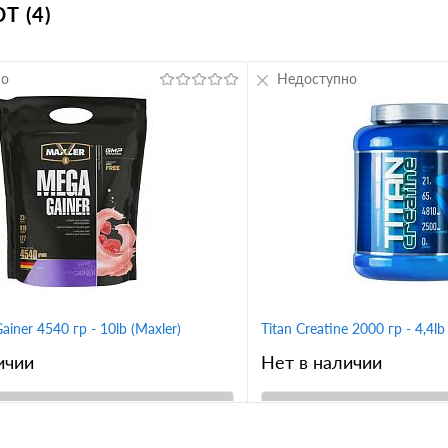
 (4)
но
Недоступно
iner 4540 гр - 10lb (Maxler)
Titan Creatine 2000 гр - 4,4lb 
ичии
Нет в наличии
В корзину
В корз