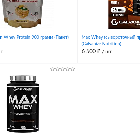
Вкус
околад
ваниль
клубника
печенье-крем
шоколад
ва
on Whey Protein 900 грамм (Пакет)
Max Whey (сывороточный пр
(Galvanize Nutrition)
6 500 ₽
шт
/ шт
В корзину
В корз
1 клик
Сравнение
Купить в 1 клик
ное
В избранное
Вкус
околад
ваниль
клубника
печенье-крем
шоколад
ва
шоколад-кокос
персик