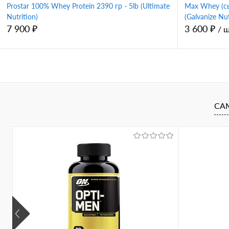
Prostar 100% Whey Protein 2390 гр - 5lb (Ultimate
Max Whey (с
Nutrition)
(Galvanize Nut
7 900 ₽
3 600 ₽
/ 
В корзину
Купить в 1 клик
Сравнение
Купить в 
СА
В избранное
В избран
Вкус
Вкус
печенье-крем
банан
шоколад
ваниль
печенье-крем
клубника
мокачино
натуральный
малина
шоколад-бан
шоколад с ментолом
ром-изюм