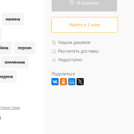
В корзину
малина
Купить в 1 клик
Нашли дешевле
йхоа
персик
Рассчитать доставку
Недоступно
земляника
Поделиться
родина
ктеристики
e