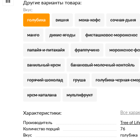
Другие варианты товара:
Вкус:
голубика
вишня
мока-кофе
сочная дыня
манго
дикие ягоды
фисташковое мороженое
папайя и питахайя
фраппучино
мороженое фе
ванильный крем
банановый молочный коктейль
горячий шоколад
груша
голубика-черная смо
крем каталана
мультифрукт
Характеристики:
Все хара
Производитель
Tree of Lif
Количество порций
76
Вкус
голубика