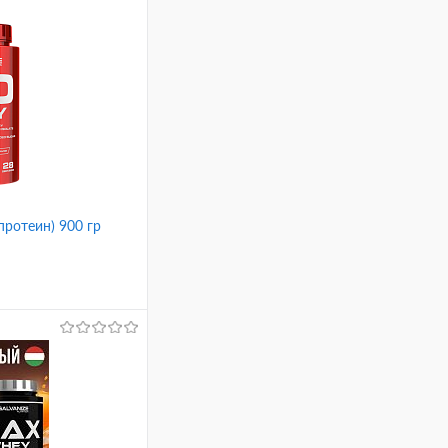
ротеин) 900 гр
ину
Сравнение