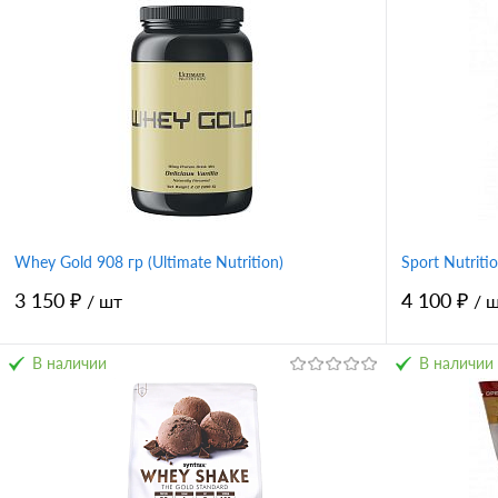
банан
шоколад
ваниль
клубника
шоколад-орех
мокачино
сочная дыня
малина
пломбир
Whey Gold 908 гр (Ultimate Nutrition)
Sport Nutrit
3 150 ₽
4 100 ₽
/ шт
/ 
В наличии
В наличии
В корзину
Купить в 1 клик
Сравнение
Купить в 
В избранное
В избран