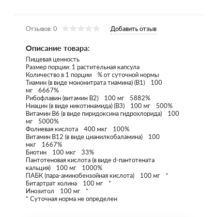
Отзывов: 0
Добавить отзыв
Описание товара:
Пищевая ценность
Размер порции: 1 растительная капсула
Количество в 1 порции % от суточной нормы
Тиамин (в виде мононитрата тиамина) (B1) 100
мг 6667%
Рибофлавин (витамин B2) 100 мг 5882%
Ниацин (в виде никотинамида) (B3) 100 мг 500%
Витамин В6 (в виде пиридоксина гидрохлорида) 100
мг 5000%
Фолиевая кислота 400 мкг 100%
Витамин B12 (в виде цианилкобаламина) 100
мкг 1667%
Биотин 100 мкг 33%
Пантотеновая кислота (в виде d-пантотената
кальция) 100 мг 1000%
ПАБК (пара-аминобензойная кислота) 100 мг *
Битартрат холина 100 мг *
Инозитол 100 мг *
* Суточная норма не определен