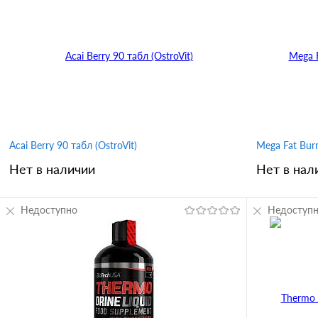
Купить в 
Купить в 1 клик
Сравнение
В избран
В избранное
Acai Berry 90 табл (OstroVit)
Mega Fat Burn
Нет в наличии
Нет в нал
Недоступно
Недоступ
В корзину
Купить в 1 клик
Сравнение
Купить в 
В избранное
В избран