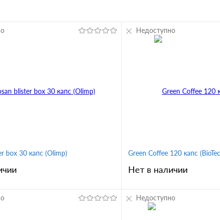
но
Недоступно
ter box 30 капс (Olimp)
Green Coffee 120 капс (BioTe
ичии
Нет в наличии
но
Недоступно
В корзину
В корз