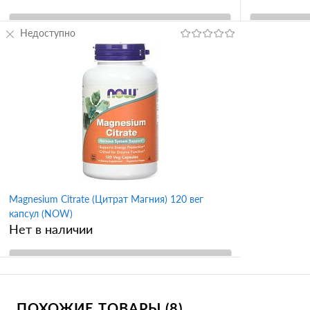
Недоступно
В корзину
Купить в 1 клик
Сравнение
Купить в 
В избранное
В избран
Magnesium Citrate (Цитрат Магния) 120 вег
капсул (NOW)
Нет в наличии
В корзину
ПОХОЖИЕ ТОВАРЫ (8)
Купить в 1 клик
Сравнение