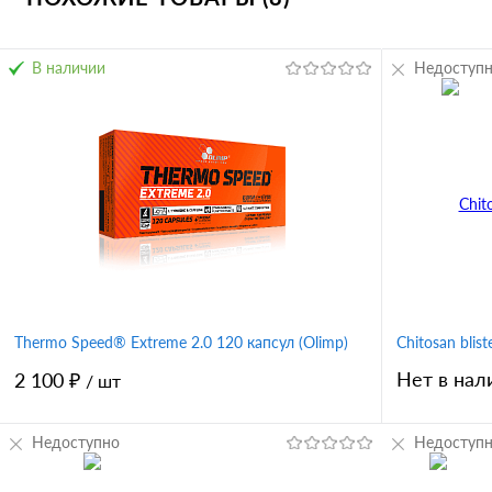
В избранное
В наличии
Недоступ
Thermo Speed® Extreme 2.0 120 капсул (Olimp)
Chitosan blis
Нет в нал
2 100 ₽
/ шт
Недоступно
Недоступ
В корзину