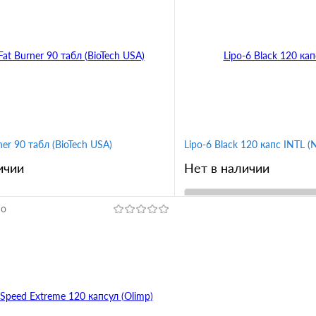
1 клик
Сравнение
Купить в 1 клик
ное
В избранное
er 90 табл (BioTech USA)
Lipo-6 Black 120 капс INTL (
ичии
Нет в наличии
но
В корз
В корзину
Купить в 1 клик
1 клик
Сравнение
В избранное
ное