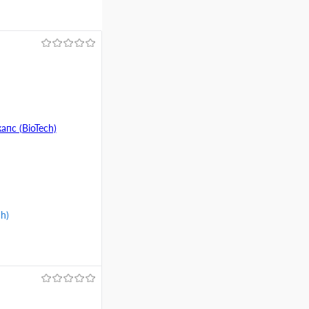
ch)
ину