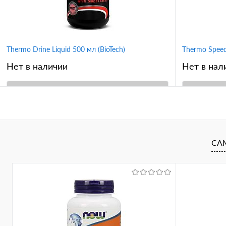
Thermo Drine Liquid 500 мл (BioTech)
Thermo Speed
Нет в наличии
Нет в нал
В корзину
Купить в 1 клик
Сравнение
Купить в 
В избранное
В избран
СА
Вкус
лимон
грейпфрут