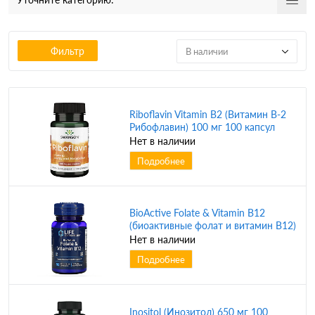
Фильтр
В наличии
Riboflavin Vitamin B2 (Витамин B-2
Рибофлавин) 100 мг 100 капсул
(Swanson)
Нет в наличии
Подробнее
BioActive Folate & Vitamin B12
(биоактивные фолат и витамин B12)
90 вег. капсул (Life Extension)
Нет в наличии
Подробнее
Inositol (Инозитол) 650 мг 100