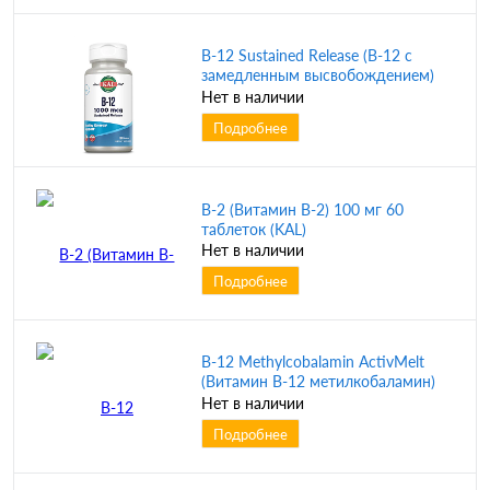
B-12 Sustained Release (B-12 с
замедленным высвобождением)
1000 мкг 100 таблеток (KAL)
Нет в наличии
Подробнее
B-2 (Витамин B-2) 100 мг 60
таблеток (KAL)
Нет в наличии
Подробнее
B-12 Methylcobalamin ActivMelt
(Витамин B-12 метилкобаламин)
5000 мкг малина 90 микро
Нет в наличии
таблеток (KAL)
Подробнее