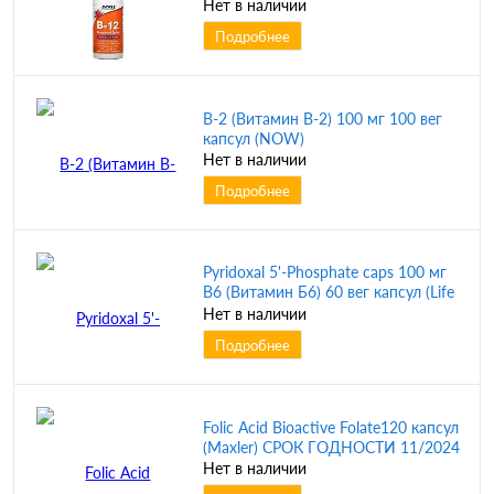
витамином B12) 1000 мкг 59 мл
Нет в наличии
(NOW)
Подробнее
B-2 (Витамин B-2) 100 мг 100 вег
капсул (NOW)
Нет в наличии
Подробнее
Pyridoxal 5'-Phosphate caps 100 мг
B6 (Витамин Б6) 60 вег капсул (Life
Extension)
Нет в наличии
Подробнее
Folic Acid Bioactive Folate120 капсул
(Maxler) СРОК ГОДНОСТИ 11/2024
Нет в наличии