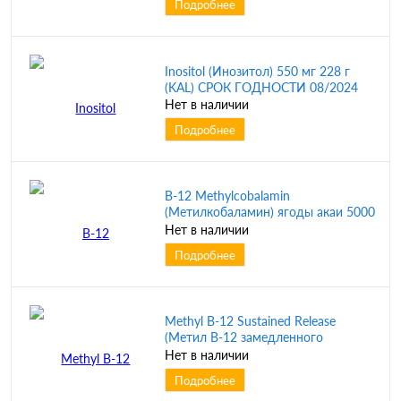
Подробнее
Inositol (Инозитол) 550 мг 228 г
(KAL) СРОК ГОДНОСТИ 08/2024
Нет в наличии
Подробнее
B-12 Methylcobalamin
(Метилкобаламин) ягоды акаи 5000
мкг 60 пастилок (KAL)
Нет в наличии
Подробнее
Methyl B-12 Sustained Release
(Метил B-12 замедленного
высвобождения) 5000 мкг 60
Нет в наличии
таблеток (KAL) срок до 07/25
Подробнее