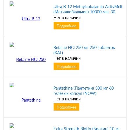
Ultra B-12 Methylcobalamin ActivMelt
(Метилкобаламин) 10000 мкг 30
микро таблеток (KAL)
Нет в наличии
Подробнее
Betaine HCl 250 мг 250 таблеток
(KAL)
Нет в наличии
Подробнее
Pantethine (Пантетин) 300 мг 60
гелевых капсул (NOW)
Нет в наличии
Подробнее
Extra Strength Biotin (Биотин) 10 мг