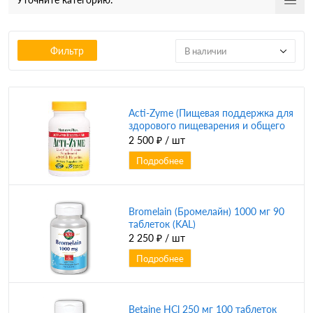
Фильтр
В наличии
Acti-Zyme (Пищевая поддержка для
здорового пищеварения и общего
самочувствия) 90 вег капсул
2 500 ₽
/ шт
(Natures Plus)
Подробнее
Bromelain (Бромелайн) 1000 мг 90
таблеток (KAL)
2 250 ₽
/ шт
Подробнее
Betaine HCl 250 мг 100 таблеток