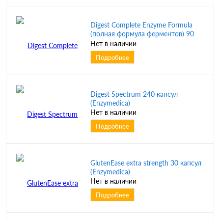
Digest Complete Enzyme Formula
(полная формула ферментов) 90
капсул (Enzymedica)
Нет в наличии
Подробнее
Digest Spectrum 240 капсул
(Enzymedica)
Нет в наличии
Подробнее
GlutenEase extra strength 30 капсул
(Enzymedica)
Нет в наличии
Подробнее