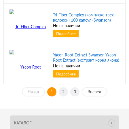
Tri-Fiber Complex (комплекс трех
волокон) 100 капсул (Swanson)
Нет в наличии
Подробнее
Yacon Root Extract Swanson Yacon
Root Extract (экстракт корня якона)
100 мг 90 капсул (Swanson) срок до
Нет в наличии
08/25
Подробнее
Назад
1
2
3
Вперед
КАТАЛОГ