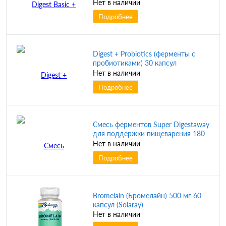
капсул (Enzymedica) СРОК
Нет в наличии
ГОДНОСТИ 12/2024
Подробнее
Digest + Probiotics (ферменты с
пробиотиками) 30 капсул
(Enzymedica)
Нет в наличии
Подробнее
Смесь ферментов Super Digestaway
для поддержки пищеварения 180
капсул (Solaray)
Нет в наличии
Подробнее
Bromelain (Бромелайн) 500 мг 60
капсул (Solaray)
Нет в наличии