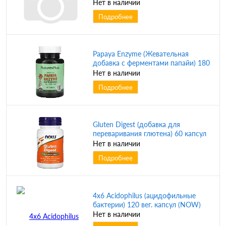
таблеток (NaturesPlus)
Нет в наличии
Подробнее
Papaya Enzyme (Жевательная
добавка с ферментами папайи) 180
таблеток (NaturesPlus)
Нет в наличии
Подробнее
Gluten Digest (добавка для
переваривания глютена) 60 капсул
(NOW)
Нет в наличии
Подробнее
4x6 Acidophilus (ацидофильные
бактерии) 120 вег. капсул (NOW)
Нет в наличии