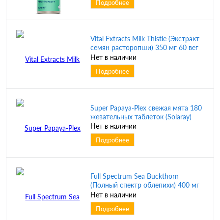
Подробнее
Vital Extracts Milk Thistle (Экстракт
семян расторопши) 350 мг 60 вег
капсул (Solaray) срок до 01/26
Нет в наличии
Подробнее
Super Papaya-Plex свежая мята 180
жевательных таблеток (Solaray)
Нет в наличии
Подробнее
Full Spectrum Sea Buckthorn
(Полный спектр облепихи) 400 мг
60 капсул (Swanson)
Нет в наличии
Подробнее