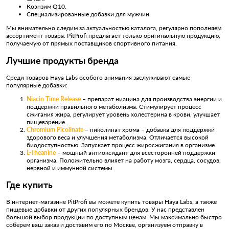
Коэнзим Q10.
Специализированные добавки для мужчин.
Мы внимательно следим за актуальностью каталога, регулярно пополняем
ассортимент товара. PitProfi предлагает только оригинальную продукцию,
получаемую от прямых поставщиков спортивного питания.
Лучшие продукты бренда
Среди товаров Haya Labs особого внимания заслуживают самые
популярные добавки:
Niacin Time Release
– препарат ниацина для производства энергии и
поддержки правильного метаболизма. Стимулирует процесс
сжигания жира, регулирует уровень холестерина в крови, улучшает
пищеварение.
Chromium Picolinate
– пиколинат хрома – добавка для поддержки
здорового веса и улучшения метаболизма. Отличается высокой
биодоступностью. Запускает процесс жиросжигания в организме.
L-Theanine
– мощный антиоксидант для всесторонней поддержки
организма. Положительно влияет на работу мозга, сердца, сосудов,
нервной и иммунной системы.
Где купить
В интернет-магазине PitProfi вы можете купить товары Haya Labs, а также
пищевые добавки от других популярных брендов. У нас представлен
большой выбор продукции по доступным ценам. Мы максимально быстро
соберем ваш заказ и доставим его по Москве, организуем отправку в