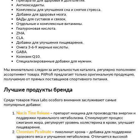
Препараты для здоровья и долголетия.
Антиоксиданты.
Комплексы для улучшения сна и снятия стресса.
Добавки для здоровья мозга.
БАДы для суставов и связок.
Отдельные и комплексные витамины.
Гиалуроновая кислота.
ZMA.
CLA.
Добавки для улучшения пищеварения.
Омега 3-6-9 жирные кислоты.
GABA.
Коэнзим Q10.
Специализированные добавки для мужчин.
Мы внимательно следим за актуальностью каталога, регулярно пополняем
ассортимент товара. PitProfi предлагает только оригинальную продукцию,
получаемую от прямых поставщиков спортивного питания.
Лучшие продукты бренда
Среди товаров Haya Labs особого внимания заслуживают самые
популярные добавки:
Niacin Time Release
– препарат ниацина для производства энергии и
поддержки правильного метаболизма. Стимулирует процесс
сжигания жира, регулирует уровень холестерина в крови, улучшает
пищеварение.
Chromium Picolinate
– пиколинат хрома – добавка для поддержки
здорового веса и улучшения метаболизма. Отличается высокой