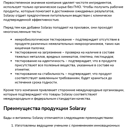
Первостепенное значение компания уделяет чистоте ингредиентов,
использует только органическое сырье без ГМО. Чтобы получить рабочие
продукты, которые помогают в достижении ожидаемых результатов,
Solaray отдает предпочтение питательным веществам с клинически
подтвержденной эффективностью.
Перед тем как добавки Solaray попадают на прилавок, они проходят
многочисленные тесты:
микробиологическое тестирование – подтверждает отсутствие в
продукте различных нежелательных микроорганизмов, таких как
кишечная палочка;
тестирование на загрязнение – проверка на наличие в составе
тяжелых металлов, вредных химикатов, глютена, пестицидов;
тестирование на идентичность – подтверждает, что в продукте
присутствуют все полезные вещества, указанные в составе на
этикетке;
тестирование на стабильность – подтверждает, что продукт
соответствует заявленным требованиям, будет храниться до
истечения срока годности.
Кроме того компания привлекает сторонние международные организации,
которые подтверждают что товары Solaray соответствуют
международным и федеральным стандартам качества.
Преимущества продукции Solaray
Бады и витамины Solaray отличаются следующими преимуществами:
Изготовлены ведущими учеными с применением инновационных