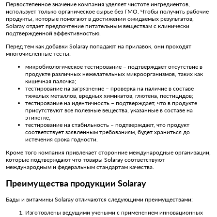
Первостепенное значение компания уделяет чистоте ингредиентов,
использует только органическое сырье без ГМО. Чтобы получить рабочие
продукты, которые помогают в достижении ожидаемых результатов,
Solaray отдает предпочтение питательным веществам с клинически
подтвержденной эффективностью.
Перед тем как добавки Solaray попадают на прилавок, они проходят
многочисленные тесты:
микробиологическое тестирование – подтверждает отсутствие в
продукте различных нежелательных микроорганизмов, таких как
кишечная палочка;
тестирование на загрязнение – проверка на наличие в составе
тяжелых металлов, вредных химикатов, глютена, пестицидов;
тестирование на идентичность – подтверждает, что в продукте
присутствуют все полезные вещества, указанные в составе на
этикетке;
тестирование на стабильность – подтверждает, что продукт
соответствует заявленным требованиям, будет храниться до
истечения срока годности.
Кроме того компания привлекает сторонние международные организации,
которые подтверждают что товары Solaray соответствуют
международным и федеральным стандартам качества.
Преимущества продукции Solaray
Бады и витамины Solaray отличаются следующими преимуществами:
Изготовлены ведущими учеными с применением инновационных