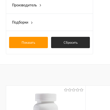
Производитель
Be First
Norway Nature
Подборки
Магний Хелат
Показать
Сбросить