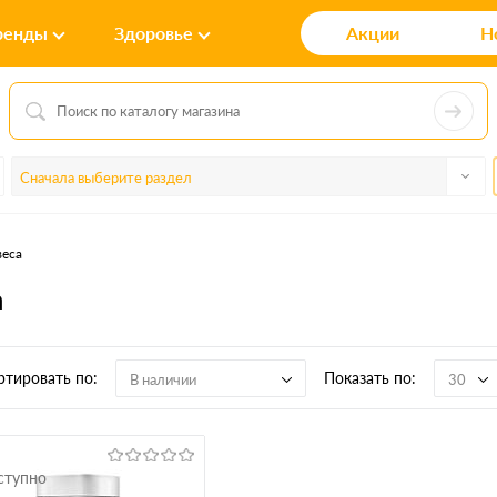
ренды
Здоровье
Акции
Н
Сначала выберите раздел
веса
а
ртировать по:
Показать по:
В наличии
30
ступно