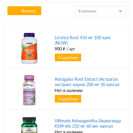
Фильтр
В наличии
Licorice Root 450 мг 100 капс
(NOW)
900 ₽
/ шт
Подробнее
Astragalus Root Extract (Астрагал
экстракт корня) 200 мг 30 капсул
(Solaray)
Нет в наличии
Подробнее
Ultimate Ashwagandha (Ашваганда
KSM-66) 250 мг 60 вег. капсул
(Swanson)
Нет в наличии