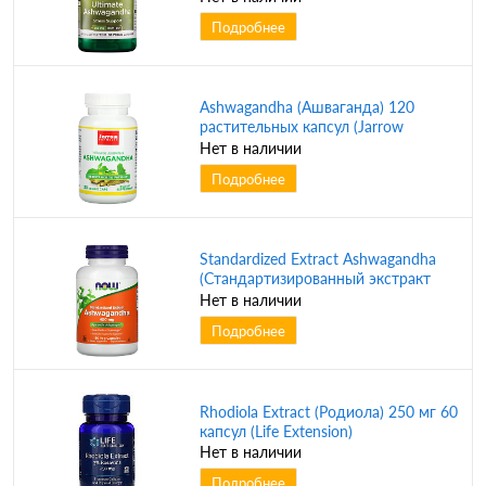
Подробнее
Ashwagandha (Ашваганда) 120
растительных капсул (Jarrow
Formulas)
Нет в наличии
Подробнее
Standardized Extract Ashwagandha
(Стандартизированный экстракт
ашваганды) 450 мг 180 вег капсул
Нет в наличии
(NOW)
Подробнее
Rhodiola Extract (Родиола) 250 мг 60
капсул (Life Extension)
Нет в наличии
Подробнее