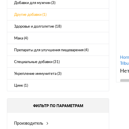
Добавки для мужчин (3)
Другие добавки (1)
Здоровье и долголетие (18)
Мака (4)
Препараты для улучшения пищеварения (4)
Horn
Специальные добавки (31)
Trib
горя
Нет
Укрепление иммунитета (3)
Мака
Цинк (1)
К
ФИЛЬТР ПО ПАРАМЕТРАМ
клик
В
Производитель
Swanson