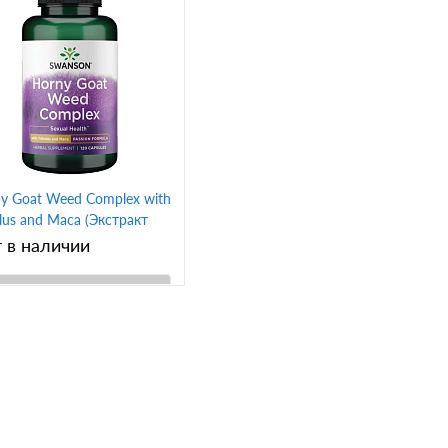
y Goat Weed Complex with
ulus and Maca (Экстракт
нки козлиной с Трибулус и
 в наличии
) 120 капсул (Swanson)
В корзину
упить в 1
Сравнение
 избранное