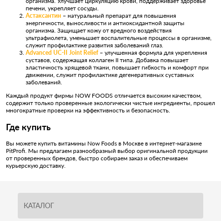
организма. Улучшает циркуляцию крови, поддерживает здоровье
печени, укрепляет сосуды.
Астаксантин
– натуральный препарат для повышения
энергичности, выносливости и антиоксидантной защиты
организма. Защищает кожу от вредного воздействия
ультрафиолета, уменьшает воспалительные процессы в организме,
служит профилактике развития заболеваний глаз.
Advanced UC-II Joint Relief
– улучшенная формула для укрепления
суставов, содержащая коллаген II типа. Добавка повышает
эластичность хрящевой ткани, повышает гибкость и комфорт при
движении, служит профилактике дегенеративных суставных
заболеваний.
Каждый продукт фирмы NOW FOODS отличается высоким качеством,
содержит только проверенные экологически чистые ингредиенты, прошел
многократные проверки на эффективность и безопасность.
Где купить
Вы можете купить витамины Now Foods в Москве в интернет-магазине
PitProfi. Мы предлагаем разнообразный выбор оригинальной продукции
от проверенных брендов, быстро собираем заказ и обеспечиваем
курьерскую доставку.
КАТАЛОГ