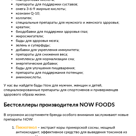
препараты для поддержки суставов;
омега 3-6-9 жирные кислоты;
коэнзим Q-10;
коллаген;
специальные препараты для мужского и женского здоровья;
креатин;
биодобавки для поддержки здоровья глаз;
жиросжигатели;
бады для здоровья мозга;
зелень и суперфуды;
добавки для укрепления иммунитета;
препараты для снижения веса;
комплексы для нормализации сна;
энергетические добавки;
бады для улучшения пищеварения;
препараты для поддержания потенции;
аминокислоты.
У нас вы найдете бады Now для мужчин, женщин и детей,
специализированные препараты для спортсменов и приверженцев
здорового образа жизни.
Бестселлеры производителя NOW FOODS
В огромном ассортименте бренда особого внимания заслуживают новые
препараты NOW:
Пикногенол
– экстракт коры приморской сосны, мощный
антиоксидант, эффективное средство для выведения токсинов из