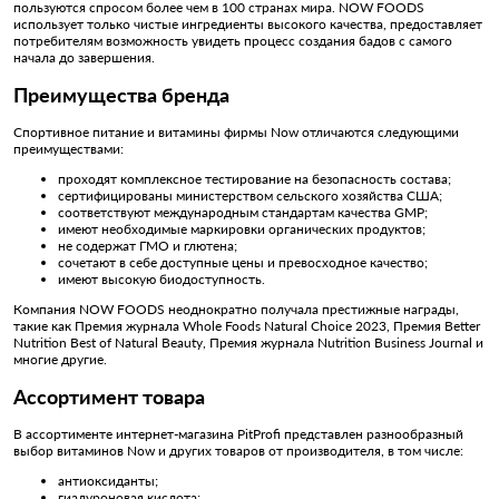
пользуются спросом более чем в 100 странах мира. NOW FOODS
использует только чистые ингредиенты высокого качества, предоставляет
потребителям возможность увидеть процесс создания бадов с самого
начала до завершения.
Преимущества бренда
Спортивное питание и витамины фирмы Now отличаются следующими
преимуществами:
проходят комплексное тестирование на безопасность состава;
сертифицированы министерством сельского хозяйства США;
соответствуют международным стандартам качества GMP;
имеют необходимые маркировки органических продуктов;
не содержат ГМО и глютена;
сочетают в себе доступные цены и превосходное качество;
имеют высокую биодоступность.
Компания NOW FOODS неоднократно получала престижные награды,
такие как Премия журнала Whole Foods Natural Choice 2023, Премия Better
Nutrition Best of Natural Beauty, Премия журнала Nutrition Business Journal и
многие другие.
Ассортимент товара
В ассортименте интернет-магазина PitProfi представлен разнообразный
выбор витаминов Now и других товаров от производителя, в том числе:
антиоксиданты;
гиалуроновая кислота;