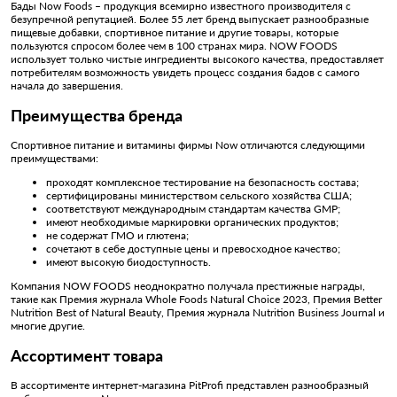
Бады Now Foods – продукция всемирно известного производителя с
безупречной репутацией. Более 55 лет бренд выпускает разнообразные
пищевые добавки, спортивное питание и другие товары, которые
пользуются спросом более чем в 100 странах мира. NOW FOODS
использует только чистые ингредиенты высокого качества, предоставляет
потребителям возможность увидеть процесс создания бадов с самого
начала до завершения.
Преимущества бренда
Спортивное питание и витамины фирмы Now отличаются следующими
преимуществами:
проходят комплексное тестирование на безопасность состава;
сертифицированы министерством сельского хозяйства США;
соответствуют международным стандартам качества GMP;
имеют необходимые маркировки органических продуктов;
не содержат ГМО и глютена;
сочетают в себе доступные цены и превосходное качество;
имеют высокую биодоступность.
Компания NOW FOODS неоднократно получала престижные награды,
такие как Премия журнала Whole Foods Natural Choice 2023, Премия Better
Nutrition Best of Natural Beauty, Премия журнала Nutrition Business Journal и
многие другие.
Ассортимент товара
В ассортименте интернет-магазина PitProfi представлен разнообразный