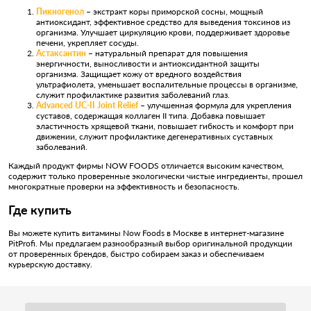
Пикногенол
– экстракт коры приморской сосны, мощный
антиоксидант, эффективное средство для выведения токсинов из
организма. Улучшает циркуляцию крови, поддерживает здоровье
печени, укрепляет сосуды.
Астаксантин
– натуральный препарат для повышения
энергичности, выносливости и антиоксидантной защиты
организма. Защищает кожу от вредного воздействия
ультрафиолета, уменьшает воспалительные процессы в организме,
служит профилактике развития заболеваний глаз.
Advanced UC-II Joint Relief
– улучшенная формула для укрепления
суставов, содержащая коллаген II типа. Добавка повышает
эластичность хрящевой ткани, повышает гибкость и комфорт при
движении, служит профилактике дегенеративных суставных
заболеваний.
Каждый продукт фирмы NOW FOODS отличается высоким качеством,
содержит только проверенные экологически чистые ингредиенты, прошел
многократные проверки на эффективность и безопасность.
Где купить
Вы можете купить витамины Now Foods в Москве в интернет-магазине
PitProfi. Мы предлагаем разнообразный выбор оригинальной продукции
от проверенных брендов, быстро собираем заказ и обеспечиваем
курьерскую доставку.