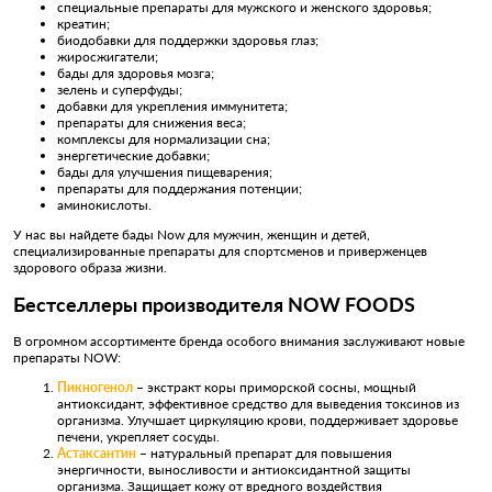
специальные препараты для мужского и женского здоровья;
креатин;
биодобавки для поддержки здоровья глаз;
жиросжигатели;
бады для здоровья мозга;
зелень и суперфуды;
добавки для укрепления иммунитета;
препараты для снижения веса;
комплексы для нормализации сна;
энергетические добавки;
бады для улучшения пищеварения;
препараты для поддержания потенции;
аминокислоты.
У нас вы найдете бады Now для мужчин, женщин и детей,
специализированные препараты для спортсменов и приверженцев
здорового образа жизни.
Бестселлеры производителя NOW FOODS
В огромном ассортименте бренда особого внимания заслуживают новые
препараты NOW:
Пикногенол
– экстракт коры приморской сосны, мощный
антиоксидант, эффективное средство для выведения токсинов из
организма. Улучшает циркуляцию крови, поддерживает здоровье
печени, укрепляет сосуды.
Астаксантин
– натуральный препарат для повышения
энергичности, выносливости и антиоксидантной защиты
организма. Защищает кожу от вредного воздействия