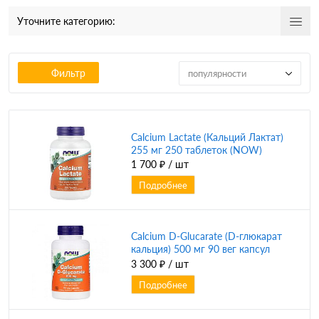
Уточните категорию:
Фильтр
популярности
Calcium Lactate (Кальций Лактат)
255 мг 250 таблеток (NOW)
1 700 ₽
/ шт
Подробнее
Calcium D-Glucarate (D-глюкарат
кальция) 500 мг 90 вег капсул
(NOW)
3 300 ₽
/ шт
Подробнее