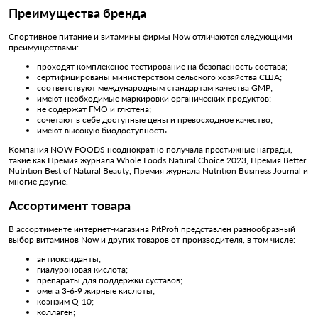
Преимущества бренда
Спортивное питание и витамины фирмы Now отличаются следующими
преимуществами:
проходят комплексное тестирование на безопасность состава;
сертифицированы министерством сельского хозяйства США;
соответствуют международным стандартам качества GMP;
имеют необходимые маркировки органических продуктов;
не содержат ГМО и глютена;
сочетают в себе доступные цены и превосходное качество;
имеют высокую биодоступность.
Компания NOW FOODS неоднократно получала престижные награды,
такие как Премия журнала Whole Foods Natural Choice 2023, Премия Better
Nutrition Best of Natural Beauty, Премия журнала Nutrition Business Journal и
многие другие.
Ассортимент товара
В ассортименте интернет-магазина PitProfi представлен разнообразный
выбор витаминов Now и других товаров от производителя, в том числе:
антиоксиданты;
гиалуроновая кислота;
препараты для поддержки суставов;
омега 3-6-9 жирные кислоты;
коэнзим Q-10;
коллаген;