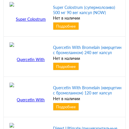
Super Colostrum (супермолозиво)
500 мг 90 вег капсул (NOW)
Нет в наличии
Подробнее
Quercetin With Bromelain (кверцетин
с бромелаином) 240 вег капсул
(NOW)
Нет в наличии
Подробнее
Quercetin With Bromelain (кверцетин
с бромелаином) 120 вег капсул
(NOW)
Нет в наличии
Подробнее
Digest Ultimate (пищеварительные