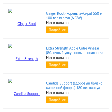
Ginger Root (корень имбиря) 550 мг
100 вег капсул (NOW)
Нет в наличии
Подробнее
Extra Strength Apple Cidre Vinegar
(Яблочный уксус повышенная сила
действия) 750 мг 180 таблеток
Нет в наличии
(NOW)
Подробнее
Candida Support (здоровый баланс
кишечной флоры) 180 вег капсул
(NOW)
Нет в наличии
Подробнее