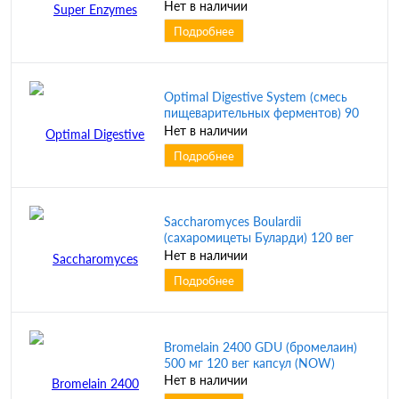
Нет в наличии
Подробнее
Optimal Digestive System (смесь
пищеварительных ферментов) 90
вег капсул (NOW)
Нет в наличии
Подробнее
Saccharomyces Boulardii
(сахаромицеты Буларди) 120 вег
капсул (NOW) срок до 06/25
Нет в наличии
Подробнее
Bromelain 2400 GDU (бромелаин)
500 мг 120 вег капсул (NOW)
Нет в наличии