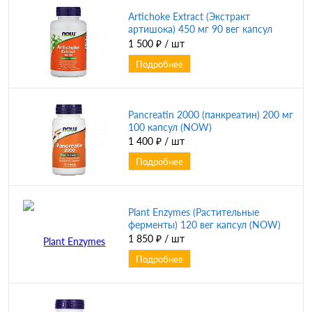
Artichoke Extract (Экстракт
артишока) 450 мг 90 вег капсул
(NOW)
1 500 ₽
/ шт
Подробнее
Pancreatin 2000 (панкреатин) 200 мг
100 капсул (NOW)
1 400 ₽
/ шт
Подробнее
Plant Enzymes (Растительные
ферменты) 120 вег капсул (NOW)
1 850 ₽
/ шт
Подробнее