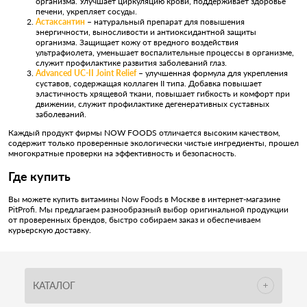
организма. Улучшает циркуляцию крови, поддерживает здоровье
печени, укрепляет сосуды.
Астаксантин
– натуральный препарат для повышения
энергичности, выносливости и антиоксидантной защиты
организма. Защищает кожу от вредного воздействия
ультрафиолета, уменьшает воспалительные процессы в организме,
служит профилактике развития заболеваний глаз.
Advanced UC-II Joint Relief
– улучшенная формула для укрепления
суставов, содержащая коллаген II типа. Добавка повышает
эластичность хрящевой ткани, повышает гибкость и комфорт при
движении, служит профилактике дегенеративных суставных
заболеваний.
Каждый продукт фирмы NOW FOODS отличается высоким качеством,
содержит только проверенные экологически чистые ингредиенты, прошел
многократные проверки на эффективность и безопасность.
Где купить
Вы можете купить витамины Now Foods в Москве в интернет-магазине
PitProfi. Мы предлагаем разнообразный выбор оригинальной продукции
от проверенных брендов, быстро собираем заказ и обеспечиваем
курьерскую доставку.
КАТАЛОГ