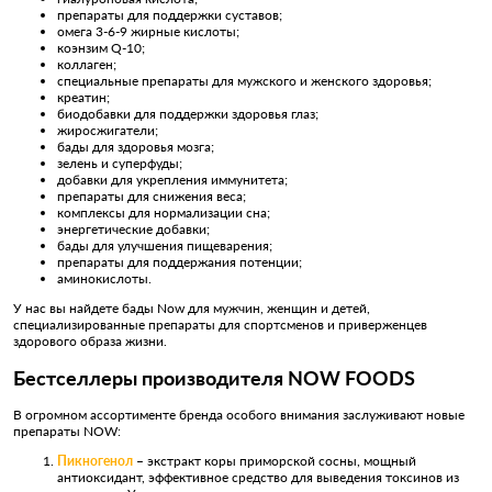
препараты для поддержки суставов;
омега 3-6-9 жирные кислоты;
коэнзим Q-10;
коллаген;
специальные препараты для мужского и женского здоровья;
креатин;
биодобавки для поддержки здоровья глаз;
жиросжигатели;
бады для здоровья мозга;
зелень и суперфуды;
добавки для укрепления иммунитета;
препараты для снижения веса;
комплексы для нормализации сна;
энергетические добавки;
бады для улучшения пищеварения;
препараты для поддержания потенции;
аминокислоты.
У нас вы найдете бады Now для мужчин, женщин и детей,
специализированные препараты для спортсменов и приверженцев
здорового образа жизни.
Бестселлеры производителя NOW FOODS
В огромном ассортименте бренда особого внимания заслуживают новые
препараты NOW:
Пикногенол
– экстракт коры приморской сосны, мощный
антиоксидант, эффективное средство для выведения токсинов из