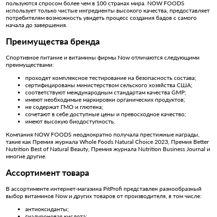
пользуются спросом более чем в 100 странах мира. NOW FOODS
использует только чистые ингредиенты высокого качества, предоставляет
потребителям возможность увидеть процесс создания бадов с самого
начала до завершения.
Преимущества бренда
Спортивное питание и витамины фирмы Now отличаются следующими
преимуществами:
проходят комплексное тестирование на безопасность состава;
сертифицированы министерством сельского хозяйства США;
соответствуют международным стандартам качества GMP;
имеют необходимые маркировки органических продуктов;
не содержат ГМО и глютена;
сочетают в себе доступные цены и превосходное качество;
имеют высокую биодоступность.
Компания NOW FOODS неоднократно получала престижные награды,
такие как Премия журнала Whole Foods Natural Choice 2023, Премия Better
Nutrition Best of Natural Beauty, Премия журнала Nutrition Business Journal и
многие другие.
Ассортимент товара
В ассортименте интернет-магазина PitProfi представлен разнообразный
выбор витаминов Now и других товаров от производителя, в том числе:
антиоксиданты;
гиалуроновая кислота;